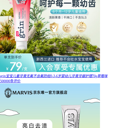
grin宝宝儿童牙膏无氟不含氟防蛀0-3-6岁婴幼儿牙膏牙龈护理70g草莓味
500000条评价