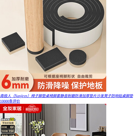
南极人（Nanjiren）椅子脚垫桌椅脚套静音耐磨防滑加厚垫片沙发凳子防响贴桌脚垫
10000条评价