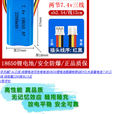
华方越7.4v三线 线锂电池可充电电池18650锂电池筋膜枪移动DVD大容量电池 7.4V三
线 线容量2200接头2.0正
1条评价