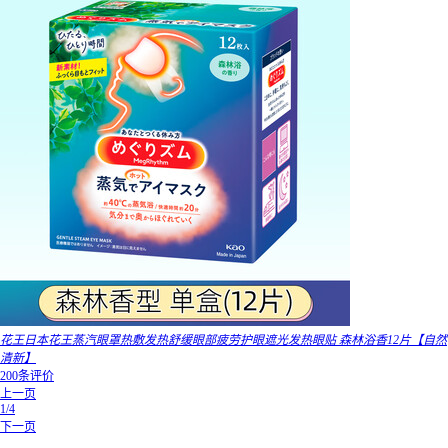
花王日本花王蒸汽眼罩热敷发热舒缓眼部疲劳护眼遮光发热眼贴 森林浴香12片【自然
清新】
200条评价
上一页
1/4
下一页