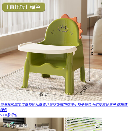
钡淇林加厚宝宝餐椅婴儿餐桌儿童吃饭家用防滑小椅子塑料小朋友靠背凳子 萌趣款-
绿色
5000条评价