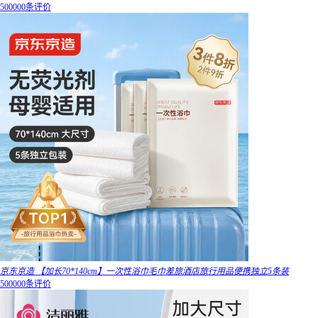
500000条评价
京东京造 【加长70*140cm】一次性浴巾毛巾差旅酒店旅行用品便携独立5条装
500000条评价