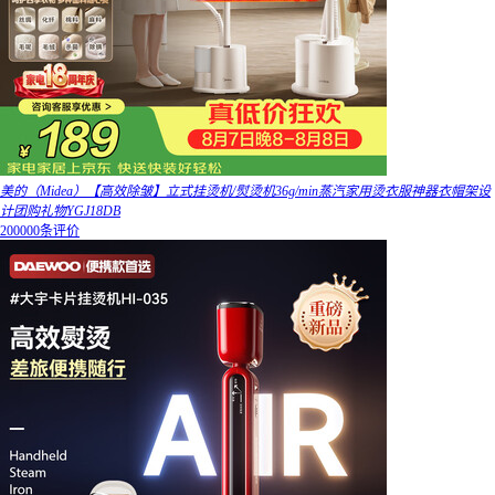
美的（Midea）【高效除皱】立式挂烫机/熨烫机36g/min蒸汽家用烫衣服神器衣帽架设
计团购礼物YGJ18DB
200000条评价