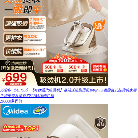
苏泊尔（SUPOR）【有钛蒸汽吸烫机】基站式吸熨烫机100g/min吸附台式挂烫机家用
手持电熨斗烫衣机S228A团购礼物
200000条评价