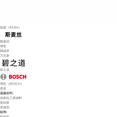
嘉捷（KAJes）
斯麦丝
博世
桐绒萃
万石新
碧之道
博世（BOSCH）
更多
基建材料:
涂刷化工类辅料
瓷砖胶
美缝剂
贴饰:
瓷砖贴