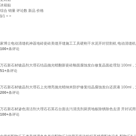
冰箱贴
综合
销量
评论数
新品
价格
1
/
1
<
>
家博士电动清缝机神器地砖瓷砖美缝开缝施工工具硬刚干水泥开封切割机 电动清缝机+
100+
条评论
万石新石材镀晶剂大理石结晶抛光蜡翻新瓷砖釉面腐蚀发白修复晶面处理划 100ml
51+
条评论
万石新石材镀晶剂大理石上光增亮抛光蜡纳米防护修复结晶腐蚀发白还原液 100ml
200+
条评论
万石新石材渗色清洁剂大理石石英石台面去污清洗剂厨房地板除锈除色去渍 开封试用，
100+
条评论