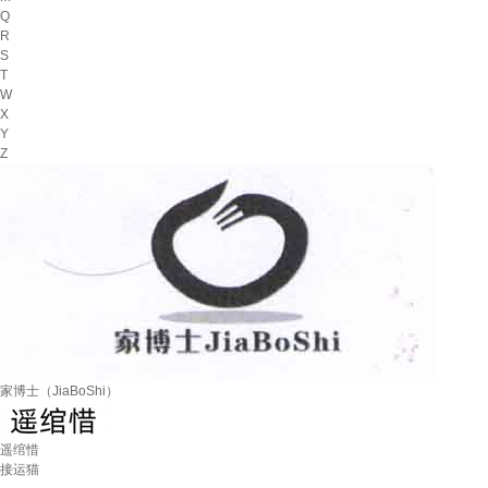
Q
R
S
T
W
X
Y
Z
家博士（JiaBoShi）
遥绾惜
接运猫