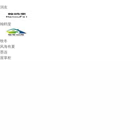
润友
翰鸥斐
牧冬
风海有夏
墨连
屋掌柜