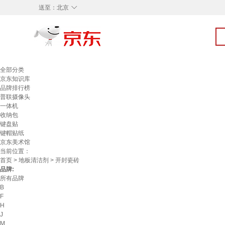
◇
送至：
北京
全部分类
京东知识库
品牌排行榜
普联摄像头
一体机
收纳包
键盘贴
键帽贴纸
京东美术馆
当前位置：
首页
>
地板清洁剂
> 开封瓷砖
品牌:
所有品牌
B
F
H
J
M