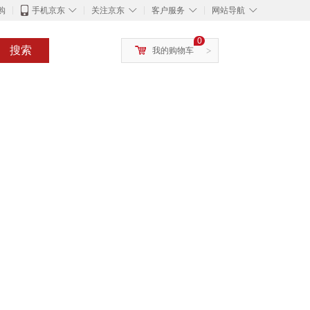
◇
◇
◇
◇
购
手机京东
关注京东
客户服务
网站导航
0
搜索
我的购物车
>