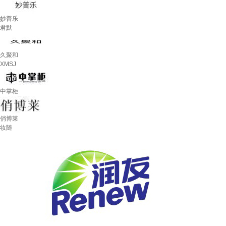
妙普乐
君默
久聚和
XMSJ
中掌柜
俏博莱
妆随