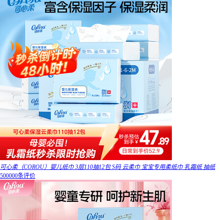
可心柔（COROU）婴儿纸巾 3层110抽12包 S码 云柔巾 宝宝专用柔纸巾 乳霜纸 抽纸
500000条评价