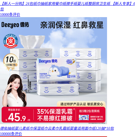
【新人一分购】24包纸巾抽纸家用餐巾纸擦手纸婴儿纸整厨房卫生纸 【新人专享】4
包
10000条评价
德佑抽纸婴儿柔纸巾保湿纸巾云柔巾乳霜纸婴童适用面巾纸120抽*10包
100000条评价