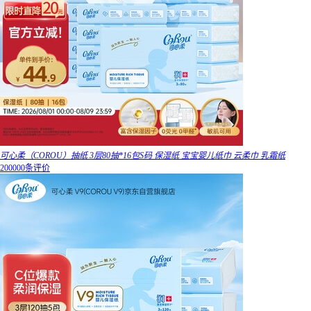
可心柔（COROU）抽纸 3层80抽*16包S码 保湿纸 宝宝婴儿纸巾 云柔巾 乳霜纸
200000条评价