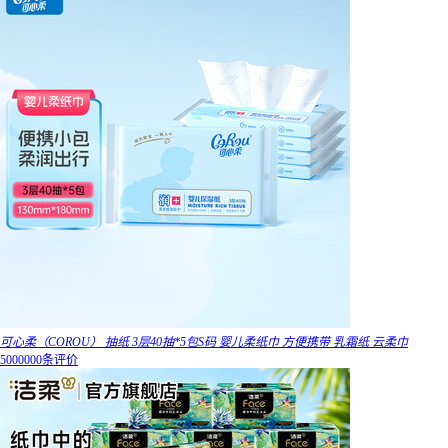
可心柔（COROU） 抽纸 3层40抽*5包S码 婴儿柔纸巾 方便携带 乳霜纸 云柔巾
5000000条评价