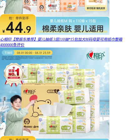
心相印【樊振东推荐】婴儿抽纸 3层110抽*15包加大M码母婴可用纸巾整箱
4000000条评价