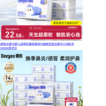
德佑云柔巾婴儿适用乳霜纸柔纸巾抽纸宝宝云柔巾120抽5包
500000条评价