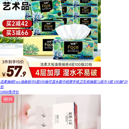
洁柔抽纸Face油画纸巾4层100抽可湿水面巾纸擦手纸卫生纸抽婴儿纸巾 4层 100抽*20
包
10000条评价