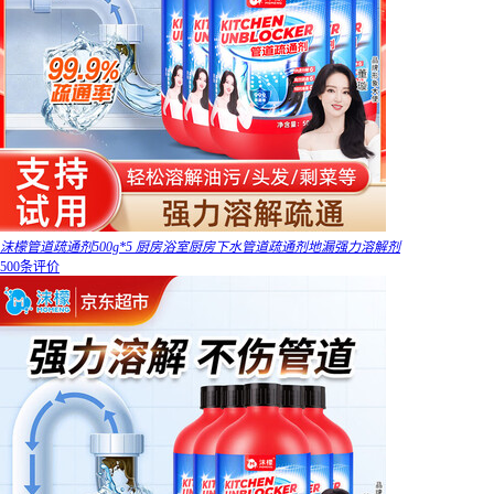
沫檬管道疏通剂500g*5 厨房浴室厨房下水管道疏通剂地漏强力溶解剂
500条评价