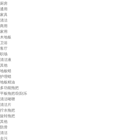
厨房
通用
家具
清洁
商用
家用
木地板
卫浴
客厅
职场
清洁液
其他
地板蜡
护理蜡
地板精油
多功能拖把
平板拖把/刮刮乐
清洁啫喱
清洁片
拧水拖把
旋转拖把
其他
防滑
清洁
去污