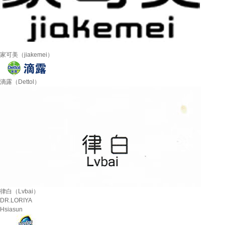
家可美（jiakemei）
滴露（Dettol）
律白（Lvbai）
DR.LORIYA
Hsiasun