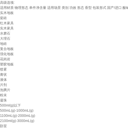
高级选项:
适用材质
物理形态
单件净含量
适用场景
类别
功效
形态
香型
包装形式
国产/进口
酸
实木地板
瓷砖
红木家具
实木家具
水磨石
大理石
地砖
复合地板
强化地板
花岗岩
塑胶地板
喷雾
膏状
液体
片剂
泡腾片
粉末
凝珠
500ml(g)以下
500mL(g)-1000mL(g)
1100mL(g)-2000mL(g)
2100ml(g)-3000mL(g)
卧室