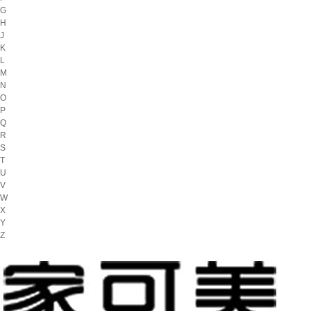
G
H
J
K
L
M
N
O
P
Q
R
S
T
U
V
W
X
Y
Z