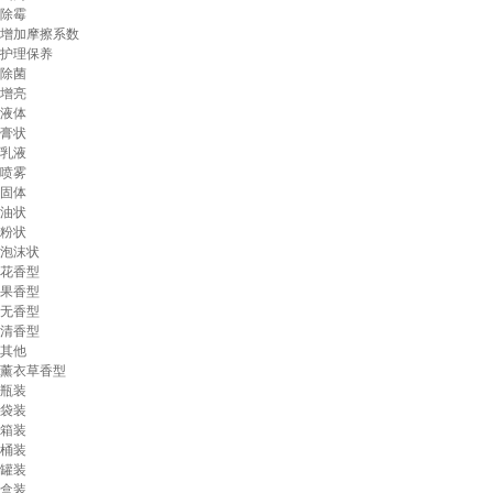
除霉
增加摩擦系数
护理保养
除菌
增亮
液体
膏状
乳液
喷雾
固体
油状
粉状
泡沫状
花香型
果香型
无香型
清香型
其他
薰衣草香型
瓶装
袋装
箱装
桶装
罐装
盒装