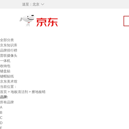
◇
送至：
北京
全部分类
京东知识库
品牌排行榜
普联摄像头
一体机
收纳包
键盘贴
键帽贴纸
京东美术馆
当前位置：
首页
>
地板清洁剂
> 擦地板蜡
品牌:
所有品牌
A
B
C
D
F