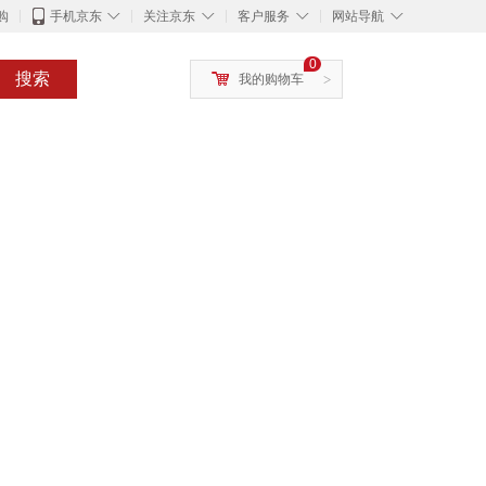
◇
◇
◇
◇
购
手机京东
关注京东
客户服务
网站导航
0
搜索
我的购物车
>