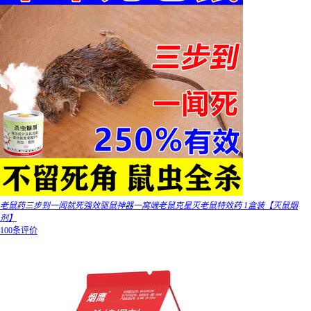
老鼠药三步到一闻就死强效驱鼠神器一窝端老鼠克星灭老鼠特效药 1盒装【灭鼠烟
剂】
100条评价