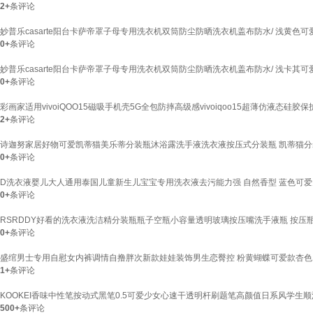
2+
条评论
妙普乐casarte阳台卡萨帝罩子母专用洗衣机双筒防尘防晒洗衣机盖布防水/ 浅黄色可爱熊猫(
0+
条评论
妙普乐casarte阳台卡萨帝罩子母专用洗衣机双筒防尘防晒洗衣机盖布防水/ 浅卡其可爱熊猫(
0+
条评论
彩画家适用vivoiQOO15磁吸手机壳5G全包防摔高级感vivoiqoo15超薄仿液态硅
2+
条评论
诗迦努家居好物可爱凯蒂猫美乐蒂分装瓶沐浴露洗手液洗衣液按压式分装瓶 凯蒂猫分装瓶 
0+
条评论
D洗衣液婴儿大人通用泰国儿童新生儿宝宝专用洗衣液去污能力强 自然香型 蓝色可爱天
0+
条评论
RSRDDY好看的洗衣液洗洁精分装瓶瓶子空瓶小容量透明玻璃按压嘴洗手液瓶 按压瓶1
0+
条评论
盛绾男士专用自慰女内裤调情自撸胖次新款娃娃装饰男生恋臀控 粉黄蝴蝶可爱款杏色
1+
条评论
KOOKEI香味中性笔按动式黑笔0.5可爱少女心速干透明杆刷题笔高颜值日系风学生
500+
条评论