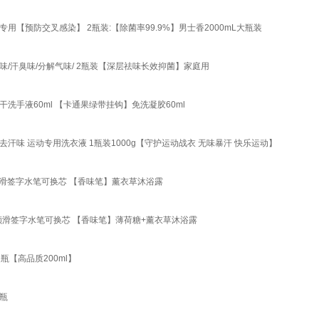
预防交叉感染】 2瓶装:【除菌率99.9%】男士香2000mL大瓶装
/汗臭味/分解气味/ 2瓶装【深层祛味长效抑菌】家庭用
手液60ml 【卡通果绿带挂钩】免洗凝胶60ml
味 运动专用洗衣液 1瓶装1000g【守护运动战衣 无味暴汗 快乐运动】
顺滑签字水笔可换芯 【香味笔】薰衣草沐浴露
顺滑签字水笔可换芯 【香味笔】薄荷糖+薰衣草沐浴露
瓶【高品质200ml】
瓶