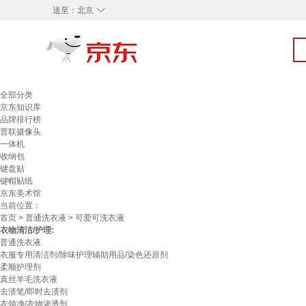
◇
送至：
北京
全部分类
京东知识库
品牌排行榜
普联摄像头
一体机
收纳包
键盘贴
键帽贴纸
京东美术馆
当前位置：
首页
>
普通洗衣液
> 可爱可洗衣液
衣物清洁/护理:
普通洗衣液
衣服专用清洁剂/除味护理辅助用品/染色还原剂
柔顺护理剂
真丝羊毛洗衣液
去渍笔/即时去渍剂
衣领净/衣物渗透剂