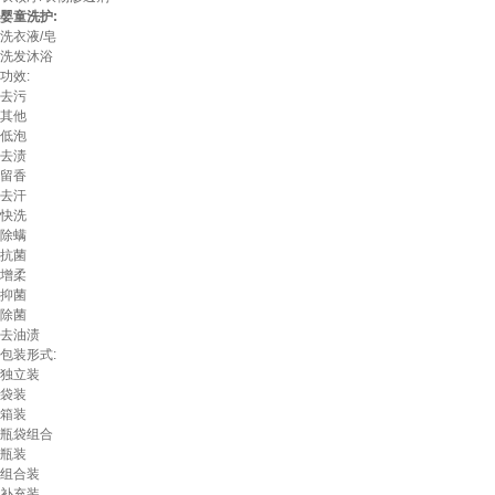
婴童洗护:
洗衣液/皂
洗发沐浴
功效:
去污
其他
低泡
去渍
留香
去汗
快洗
除螨
抗菌
增柔
抑菌
除菌
去油渍
包装形式:
独立装
袋装
箱装
瓶袋组合
瓶装
组合装
补充装