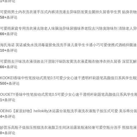
1+
条评论
可爱雨男士内衣洗衣液手压式内裤清洗液去异味防发黄去菌持久留香学生男 贴身衣物专用【
58+
条评论
可爱雨家庭专用洗衣液去除老人味脑油异味尿骚味养老院去污除臭除味剂 清除老人异味
66+
条评论
海氏海诺 英诺威免水洗消毒凝胶免洗洗手液儿童学生卡通小巧可爱便携式酒精抑菌速干洗
10+
条评论
可爱雨去汗味洗衣液强效去汗渍除汗味防发黄洗衣液柔顺衣物净衣持久留香 深层瓦解去汗
66+
条评论
KOOKEI香味中性笔按动式黑笔0.5可爱少女心速干透明杆刷题笔高颜值日系风学生
500+
条评论
OUOETY香味中性笔按动式黑笔0.5可爱少女心速干透明杆刷题笔高颜值日系风学生
1+
条评论
OEING【家居好物】hellokitty沐浴露分装瓶洗手液洗衣液瓶子按压式可爱 美乐蒂分装
4+
条评论
妙普乐高瓶子值按压熊猫洗衣液颜卫生间沐浴露装瓶液轻奢可爱空瓶分洗手 熊猫皂液
0+
条评论