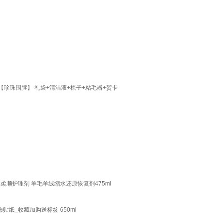
珍珠围脖】 礼袋+清洁液+梳子+粘毛器+贺卡
软柔顺护理剂 羊毛羊绒缩水还原恢复剂475ml
纸_收藏加购送标签 650ml