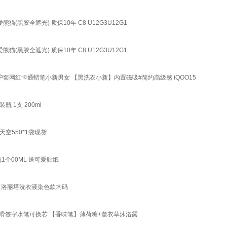
黑胶全遮光) 质保10年 C8 U12G3U12G1
黑胶全遮光) 质保10年 C8 U12G3U12G1
胶保护套网红卡通蜡笔小新男女 【黑洗衣小新】内置磁吸#简约高级感 iQOO15
1支 200ml
空550*1袋现货
个00ML 送可爱贴纸
 洛丽塔洗衣液染色款均码
顺滑签字水笔可换芯 【香味笔】薄荷糖+薰衣草沐浴露