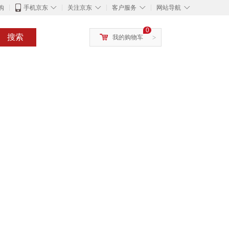
◇
◇
◇
◇
购
手机京东
关注京东
客户服务
网站导航
0
搜索
我的购物车
>