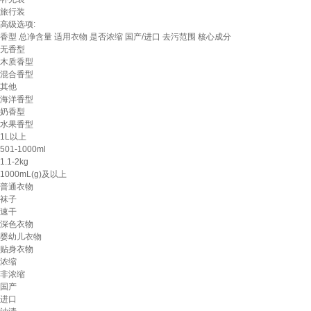
旅行装
高级选项:
香型
总净含量
适用衣物
是否浓缩
国产/进口
去污范围
核心成分
无香型
木质香型
混合香型
其他
海洋香型
奶香型
水果香型
1L以上
501-1000ml
1.1-2kg
1000mL(g)及以上
普通衣物
袜子
速干
深色衣物
婴幼儿衣物
贴身衣物
浓缩
非浓缩
国产
进口