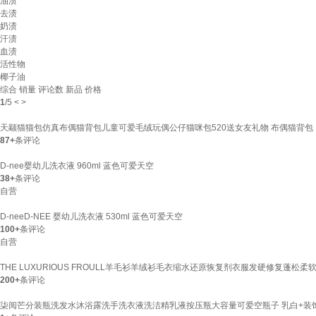
油渍
去渍
奶渍
汗渍
血渍
活性物
椰子油
综合
销量
评论数
新品
价格
1
/
5
<
>
天颛猫猫包仿真布偶猫背包儿童可爱毛绒玩偶公仔猫咪包520送女友礼物 布偶猫背包【
87+
条评论
D-nee婴幼儿洗衣液 960ml 蓝色可爱天空
38+
条评论
自营
D-neeD-NEE 婴幼儿洗衣液 530ml 蓝色可爱天空
100+
条评论
自营
THE LUXURIOUS FROULL羊毛衫羊绒衫毛衣缩水还原恢复剂衣服发硬修复蓬松柔
200+
条评论
柒阅芒分装瓶洗发水沐浴露洗手洗衣液洗洁精乳液按压瓶大容量可爱空瓶子 乳白+装饰贴