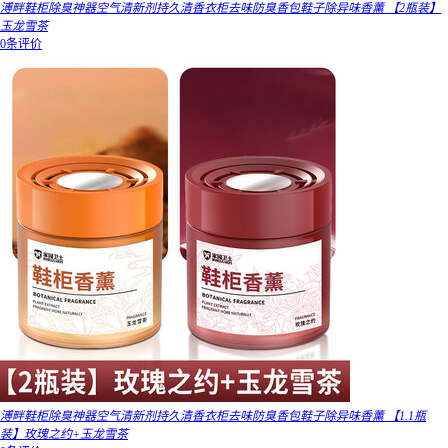
溥畔鞋柜除臭神器空气清新剂持久清香衣柜去味防臭香包鞋子除异味香薰 【2瓶装】
玉龙雪茶
0条评价
溥畔鞋柜除臭神器空气清新剂持久清香衣柜去味防臭香包鞋子除异味香薰 【1.1瓶
装】玫瑰之约+玉龙雪茶