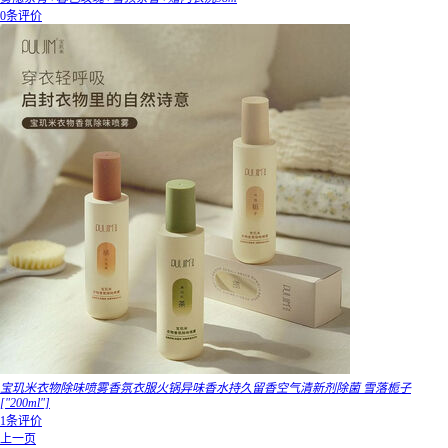
0条评价
宝玑米衣物除味喷雾香氛衣服火锅异味香水持久留香空气清新剂除菌 雪落栀子
["200ml"]
1条评价
上一页