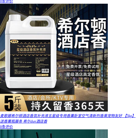
0条评价
麦歌娜希尔顿酒店香氛补充液五星级专用香薰卧室空气清新剂香熏宠物友好 【5kg】
送香薰瓶藤条 希尓dun酒店香
0条评价