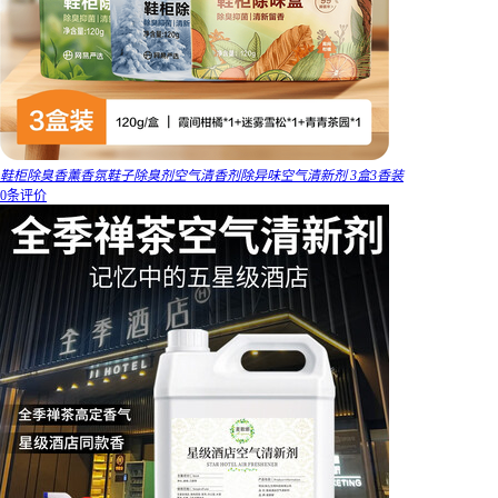
鞋柜除臭香薰香氛鞋子除臭剂空气清香剂除异味空气清新剂 3盒3香装
0条评价