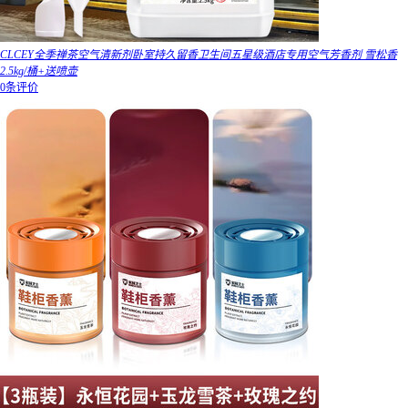
CLCEY全季禅茶空气清新剂卧室持久留香卫生间五星级酒店专用空气芳香剂 雪松香
2.5kg/桶+送喷壶
0条评价