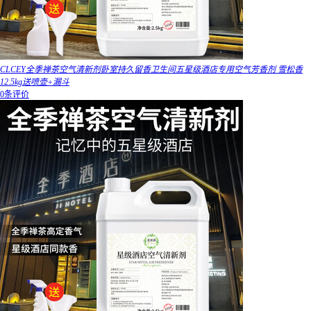
CLCEY全季禅茶空气清新剂卧室持久留香卫生间五星级酒店专用空气芳香剂 雪松香
12.5kg送喷壶+漏斗
0条评价