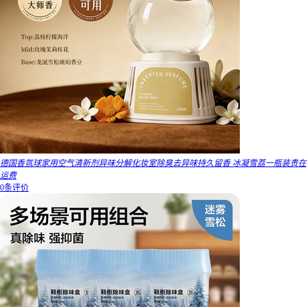
德国香氛球家用空气清新剂异味分解化妆室除臭去异味持久留香 冰凝雪荔一瓶装贵在
运费
0条评价