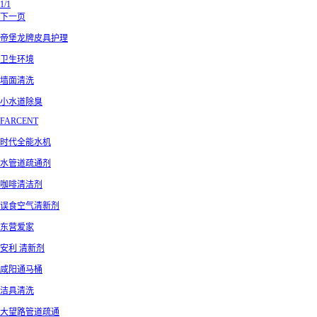
1/1
下一页
帝堡龙牌皮具护理
卫生环境
墙面清洗
小水道除臭
FARCENT
时代全能水机
水管道疏通剂
咖啡清洁剂
误食空气清新剂
东营爱家
安利 清新剂
咸阳通马桶
洁具清洗
大望路管道疏通