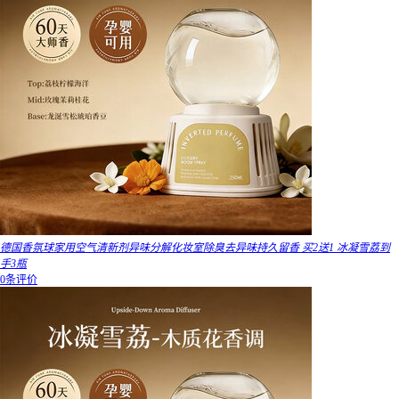
德国香氛球家用空气清新剂异味分解化妆室除臭去异味持久留香 买2送1 冰凝雪荔到
手3瓶
0条评价