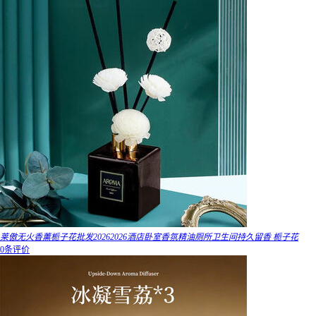
莱傲无火香薰栀子花批发20262026酒店卧室香氛精油厕所卫生间持久留香 栀子花
0条评价