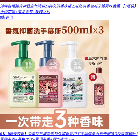
溥畔鞋柜除臭神器空气清新剂持久清香衣柜去味防臭香包鞋子除异味香薰 【3瓶装】
永恒花园+玉龙雪茶+玫瑰之约
0条评价
6 K【60天芳香】香薰空气清新剂持久留香家用卫生间除臭浴室去烟味 3种香氛500ml
雾隐茶青+暮色玫瑰+雪顶茶香+赠内衣洗98m