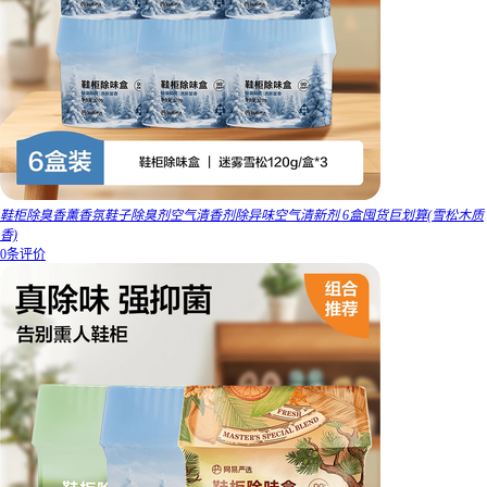
鞋柜除臭香薰香氛鞋子除臭剂空气清香剂除异味空气清新剂 6盒囤货巨划算(雪松木质
香)
0条评价