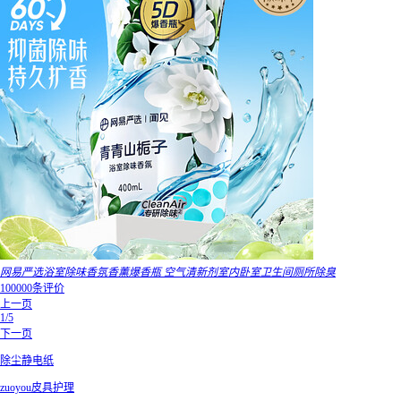
网易严选浴室除味香氛香薰爆香瓶 空气清新剂室内卧室卫生间厕所除臭
100000条评价
上一页
1/5
下一页
除尘静电纸
zuoyou皮具护理