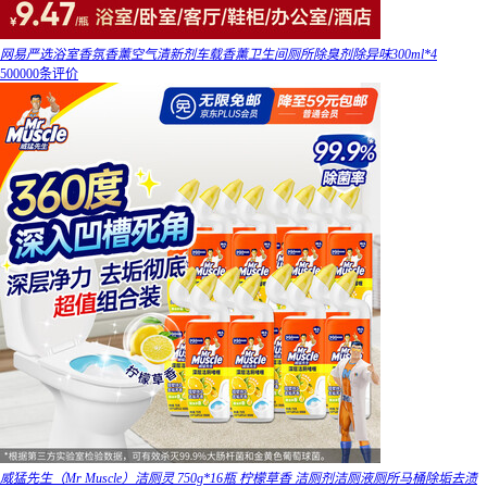
网易严选浴室香氛香薰空气清新剂车载香薰卫生间厕所除臭剂除异味300ml*4
500000条评价
威猛先生（Mr Muscle）洁厕灵 750g*16瓶 柠檬草香 洁厕剂洁厕液厕所马桶除垢去渍