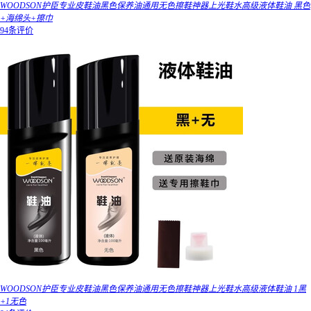
WOODSON护臣专业皮鞋油黑色保养油通用无色擦鞋神器上光鞋水高级液体鞋油 黑色
+海绵头+擦巾
94条评价
WOODSON护臣专业皮鞋油黑色保养油通用无色擦鞋神器上光鞋水高级液体鞋油 1黑
+1无色