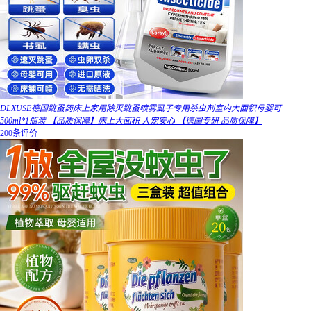
DLXUSE德国跳蚤药床上家用除灭跳蚤喷雾虱子专用杀虫剂室内大面积母婴可
500ml*1瓶装 【品质保障】床上大面积 人宠安心 【德国专研 品质保障】
200条评价