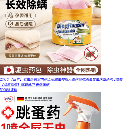
ZYUO【日本】驱虫药包室内床上用除虫神器无毒床垫防跳蚤臭虫床虱杀剂 2盒装
【品质保障】家庭适用 去除床螨
5000条评价