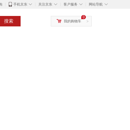
◇
◇
◇
◇
购
手机京东
关注京东
客户服务
网站导航
0
搜索
我的购物车
>