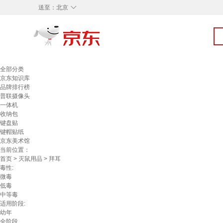
◇
送至：
北京
全部分类
京东知识库
品牌排行榜
普联摄像头
一体机
收纳包
键盘贴
键帽贴纸
京东美术馆
当前位置：
首页
>
灭鼠用品
> 拜耳
毒性:
微毒
低毒
中等毒
适用阶段:
幼年
全阶段