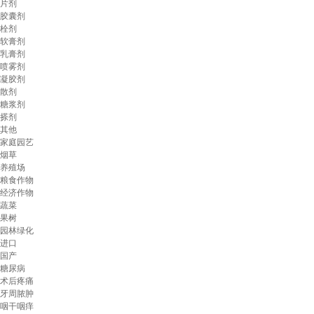
片剂
胶囊剂
栓剂
软膏剂
乳膏剂
喷雾剂
凝胶剂
散剂
糖浆剂
搽剂
其他
家庭园艺
烟草
养殖场
粮食作物
经济作物
蔬菜
果树
园林绿化
进口
国产
糖尿病
术后疼痛
牙周脓肿
咽干咽痒