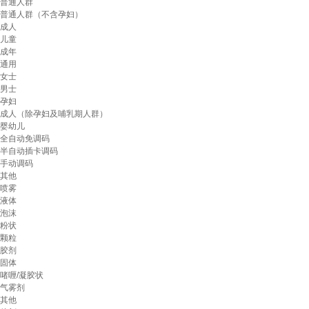
普通人群
普通人群（不含孕妇）
成人
儿童
成年
通用
女士
男士
孕妇
成人（除孕妇及哺乳期人群）
婴幼儿
全自动免调码
半自动插卡调码
手动调码
其他
喷雾
液体
泡沫
粉状
颗粒
胶剂
固体
啫喱/凝胶状
气雾剂
其他