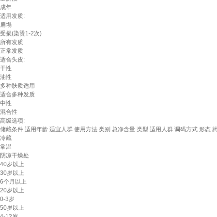
成年
适用发质:
扁塌
受损(染烫1-2次)
所有发质
正常发质
适合头皮:
干性
油性
多种肤质适用
适合多种发质
中性
混合性
高级选项:
储藏条件
适用年龄
适宜人群
使用方法
类别
总净含量
类型
适用人群
调码方式
形态
冷藏
常温
阴凉干燥处
40岁以上
30岁以上
6个月以上
20岁以上
0-3岁
50岁以上
4-12岁