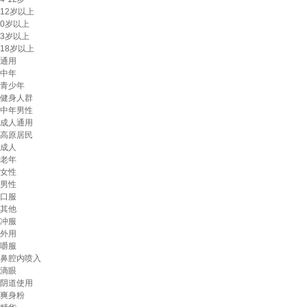
12岁以上
0岁以上
3岁以上
18岁以上
通用
中年
青少年
健身人群
中年男性
成人通用
高原居民
成人
老年
女性
男性
口服
其他
冲服
外用
嚼服
鼻腔内喷入
滴眼
阴道使用
爽身粉