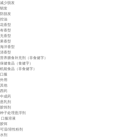
减少脱发
韧发
防脱发
控油
花香型
有香型
无香型
果香型
海洋香型
清香型
营养膳食补充剂（非食健字）
保健食品（食健字）
机能食品（非食健字）
口服
外用
其他
西药
中成药
悬乳剂
胶饵剂
种子处理悬浮剂
口服溶液
胶饵
可湿/溶性粉剂
水剂