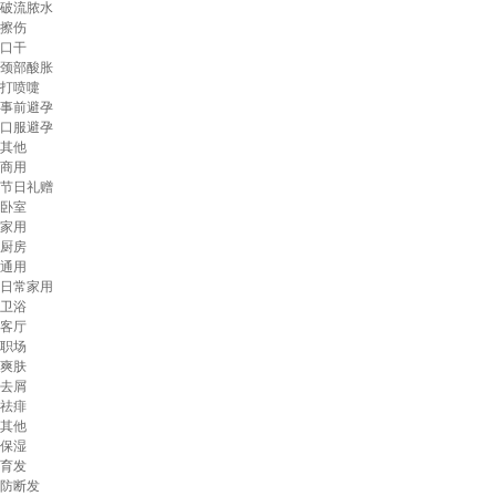
破流脓水
擦伤
口干
颈部酸胀
打喷嚏
事前避孕
口服避孕
其他
商用
节日礼赠
卧室
家用
厨房
通用
日常家用
卫浴
客厅
职场
爽肤
去屑
祛痱
其他
保湿
育发
防断发