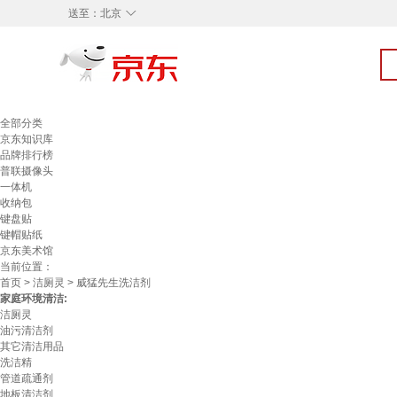
◇
送至：
北京
全部分类
京东知识库
品牌排行榜
普联摄像头
一体机
收纳包
键盘贴
键帽贴纸
京东美术馆
当前位置：
首页
>
洁厕灵
> 威猛先生洗洁剂
家庭环境清洁:
洁厕灵
油污清洁剂
其它清洁用品
洗洁精
管道疏通剂
地板清洁剂