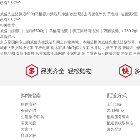
已有
3
人评价
威猛先生洁厕液600g马桶强力清洗剂净油啫喱清洁去污变色除臭 黄色瓶_洁厕液2瓶_*
已有
3
人评价
相关推荐：
威猛 洁厕液
|
洁厕精500g
|
马桶清洁液
|
狮王厕所清洁剂
|
万丽战魔gtx 760 2gb
温馨提示
京东是国内专业的威猛先生洗洁剂网上购物商城，本频道提供威猛先生洗洁剂型号、
城市大数据解决方案
平板电脑
榆木家具
AIoT解决方案
水井坊
九牧王卫浴
智能农业
价格地图
女款小白鞋
智能城市干线网络
小家电组装
产业创新云解决方案
热缩管
皇
多
快
品类齐全，轻松购物
多仓
购物指南
配送方式
购物流程
上门自提
会员介绍
211限时达
生活旅行/团购
配送服务查询
常见问题
配送费收取标准
大家电
海外配送
联系客服