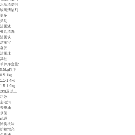
水垢清洁剂
玻璃清洁剂
更多
类别:
洁厕液
餐具清洗
洁厕块
洁厕宝
凝胶
洁厕球
其他
单件净含量:
0.5kg以下
0.5-1kg
1.1-1.4kg
1.5-1.9kg
2kg及以上
功效:
去油污
去重油
杀菌
疏通
除臭祛味
护釉增亮
免刷洗