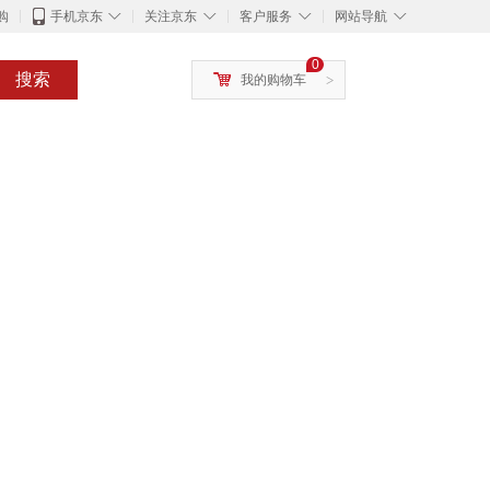
◇
◇
◇
◇
购
手机京东
关注京东
客户服务
网站导航
0
搜索
我的购物车
>