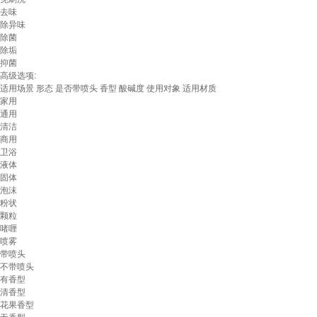
去味
除异味
除菌
除垢
抑菌
高级选项:
适用场景
形态
是否带喷头
香型
酸碱度
使用对象
适用材质
家用
通用
清洁
商用
卫浴
液体
固体
泡沫
粉状
颗粒
啫喱
喷雾
带喷头
不带喷头
有香型
清香型
花果香型