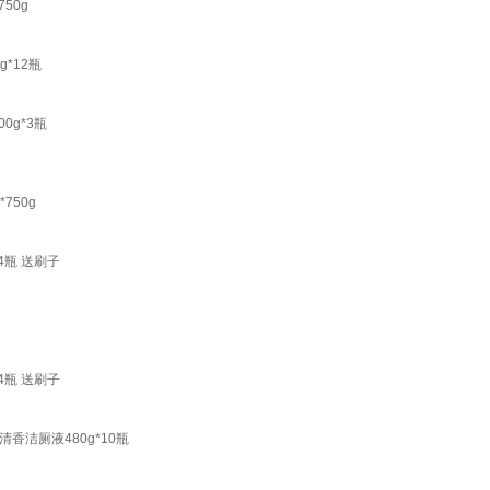
50g
*12瓶
0g*3瓶
750g
4瓶 送刷子
4瓶 送刷子
洁厕液480g*10瓶