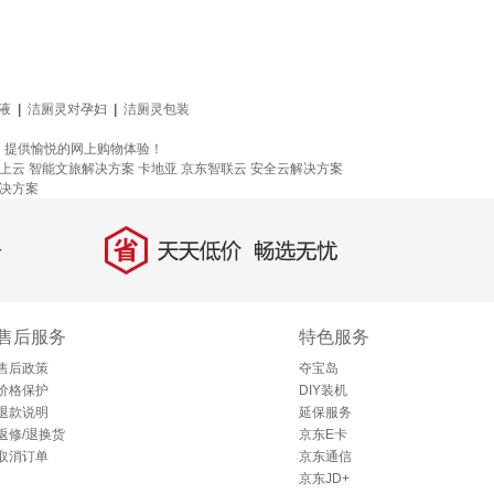
液
|
洁厕灵对孕妇
|
洁厕灵包装
，提供愉悦的网上购物体验！
上云
智能文旅解决方案
卡地亚
京东智联云
安全云解决方案
决方案
省
天天低价，畅选无忧
售后服务
特色服务
售后政策
夺宝岛
价格保护
DIY装机
退款说明
延保服务
返修/退换货
京东E卡
取消订单
京东通信
京东JD+