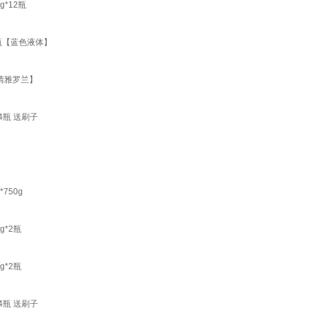
*12瓶
瓶【蓝色液体】
清雅罗兰】
4瓶 送刷子
750g
*2瓶
*2瓶
4瓶 送刷子