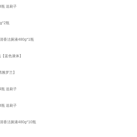
4瓶 送刷子
*2瓶
洁厕液480g*1瓶
瓶【蓝色液体】
清雅罗兰】
4瓶 送刷子
4瓶 送刷子
洁厕液480g*10瓶