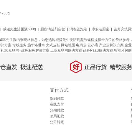
750g
|
威猛先生洁厕液500g
|
厕所清洁剂自营
|
润友蓝泡泡
|
净安洁厕宝
|
蓝月亮洗厕
威猛先生洗洁剂规格信息，为您选购威猛先生洗洁剂型号规格提供全方位的价格参考
解决方案
专线服务
施华洛世奇
女式皮鞋
网站地图
电商云
云小店
产业云解决方案
企业
家礼炮
互联网+政务服务解决方案
工业互联网解决方案
政务PaaS解决方案
智能环保解
好
直发，极速配送
正品行货，精致服务
支付方式
货到付款
在线支付
分期付款
邮局汇款
公司转账