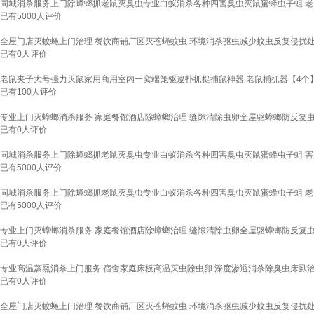
同城消杀服务上门除蟑螂抓老鼠灭臭虫专业白蚁消杀各种四害臭虫灭鼠蜜蜂虫子蛆 老
已有
5000
人评价
全屋门店灭蚊蝇上门治理 餐饮商铺厂区灭苍蝇蚊虫 环境消杀驱虫减少蚊虫反复侵扰
已有
0
人评价
老鼠夹子大号强力灭鼠家用商用室内一窝端笼驱逮扑抓捉捕鼠神器 老鼠捕抓器【4个
已有
100
人评价
专业上门灭蟑螂消杀服务 家庭餐馆酒店除蟑螂治理 缝隙清除虫卵全屋驱蟑螂防反复
已有
0
人评价
同城消杀服务上门除蟑螂抓老鼠灭臭虫专业白蚁消杀各种四害臭虫灭鼠蜜蜂虫子蛆 害
已有
5000
人评价
同城消杀服务上门除蟑螂抓老鼠灭臭虫专业白蚁消杀各种四害臭虫灭鼠蜜蜂虫子蛆 老
已有
5000
人评价
专业上门灭蟑螂消杀服务 家庭餐馆酒店除蟑螂治理 缝隙清除虫卵全屋驱蟑螂防反复
已有
0
人评价
专业高温蒸熏消杀上门服务 宿舍家庭床板高温灭虫除虫卵 深度渗透消杀除臭虫床虱
已有
0
人评价
全屋门店灭蚊蝇上门治理 餐饮商铺厂区灭苍蝇蚊虫 环境消杀驱虫减少蚊虫反复侵扰