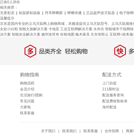
已有
0
人评价
相关推荐：
无香彩泥
|
粘鼠胶粘鼠板
|
拜耳蟑螂胶
|
蟑螂传播
|
正品超声波灭鼠器
|
电子除蟑
温馨提示
京东是国内专业的义乌灭鼠网上购物商城，本频道提供义乌灭鼠型号、义乌灭鼠规格
女款小白鞋
智能文旅解决方案
卡地亚
工业互联网解决方案
水井坊
智能城市干线网络
决方案
智能农业解决方案
施华洛世奇
价格地图
榆木家具
京东智联云
互联网+政务服
多
快
品类齐全，轻松购物
多仓
购物指南
配送方式
购物流程
上门自提
会员介绍
211限时达
生活旅行/团购
配送服务查询
常见问题
配送费收取标准
大家电
海外配送
联系客服
关于我们
|
联系我们
|
联系客服
|
合作招商
|
商家