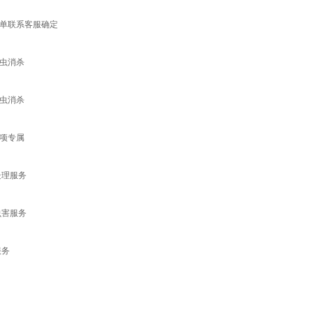
下单联系客服确定
虫消杀
虫消杀
项专属
处理服务
虫害服务
服务