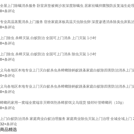
全屋上门除螨消杀服务 卧室床垫被褥沙发深度除螨虫 居家祛螨抑菌预防反复滋生处
0+
条评论
专业高温蒸熏消杀上门服务 宿舍家庭床板高温灭虫除虫卵 深度渗透消杀除臭虫床虱
0+
条评论
上门除虫 杀蟑灭鼠 白蚁防治 全国可上门消杀 上门灭鼠 1小时
0+
条评论
上门除虫 杀蟑灭鼠 白蚁防治 全国可上门消杀 除虫灭鼠 1小时
0+
条评论
义乌各地区本地专业上门灭白蚁杀虫杀蟑螂除蚂蚁跳蚤家庭白蚁除四害防治消杀上门
0+
条评论
义乌各地区本地专业上门灭白蚁杀虫杀蟑螂除蚂蚁跳蚤家庭白蚁除四害防治消杀上门
0+
条评论
蟑螂药家用一窝端全窝端非灭蟑饵剂杀蟑胶饵义乌现货 猫邻针管蟑螂药（10g）
0+
条评论
上门白蚁防治消杀 家庭商业白蚁治理服务 家庭商业除虫灭鼠上门治理 全城全域上门 2
32+
条评论
商品精选