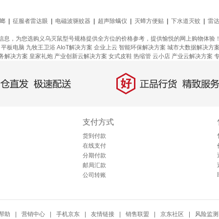
螂
|
征服者雷达眼
|
电磁波驱蚊器
|
超声除螨仪
|
灭蟑方便贴
|
下水道灭蚊
|
雷达r
信息，为您选购义乌灭鼠型号规格提供全方位的价格参考，提供愉悦的网上购物体验
平板电脑
九牧王卫浴
AIoT解决方案
企业上云
智能环保解决方案
城市大数据解决方
务解决方案
皇家礼炮
产业创新云解决方案
女式皮鞋
热缩管
云小店
产业云解决方案
好
直发，极速配送
正品行货，精致服务
支付方式
货到付款
在线支付
分期付款
邮局汇款
公司转账
帮助
|
营销中心
|
手机京东
|
友情链接
|
销售联盟
|
京东社区
|
风险监测