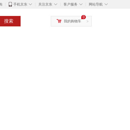
◇
◇
◇
◇
购
手机京东
关注京东
客户服务
网站导航
0
搜索
我的购物车
>