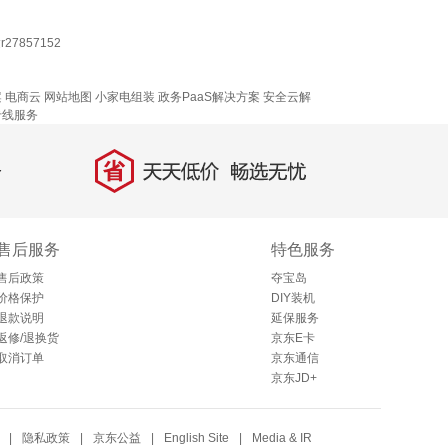
27857152
！
案
电商云
网站地图
小家电组装
政务PaaS解决方案
安全云解
专线服务
省
天天低价，畅选无忧
售后服务
特色服务
售后政策
夺宝岛
价格保护
DIY装机
退款说明
延保服务
返修/退换货
京东E卡
取消订单
京东通信
京东JD+
|
隐私政策
|
京东公益
|
English Site
|
Media & IR