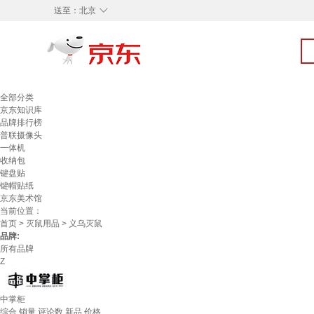
◇
送至：
北京
全部分类
京东知识库
品牌排行榜
普联摄像头
一体机
收纳包
键盘贴
键帽贴纸
京东美术馆
当前位置：
首页
>
灭鼠用品
> 义乌灭鼠
品牌:
所有品牌
Z
中掌柜
综合
销量
评论数
新品
价格