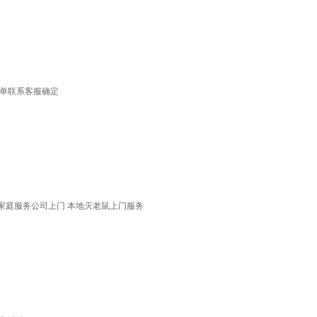
】
】
下单联系客服确定
】
】
家庭服务公司上门 本地灭老鼠上门服务
】
】