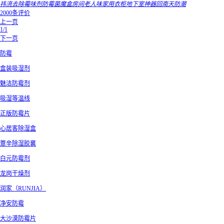
祎湸去除霉味剂防霉菌魔盒房间老人味家用衣柜地下室神器回南天防潮
2000条评价
上一页
1/1
下一页
防霉
盒装吸湿剂
魅洁防霉剂
吸湿等温线
正版防霉片
心居客除湿盒
薏辛除湿胶襄
白元防霉剂
龙岗干燥剂
润家（RUNJIA）
净安防霉
大沙漠防霉片