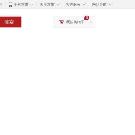
◇
◇
◇
◇
购
手机京东
关注京东
客户服务
网站导航
0
搜索
我的购物车
>