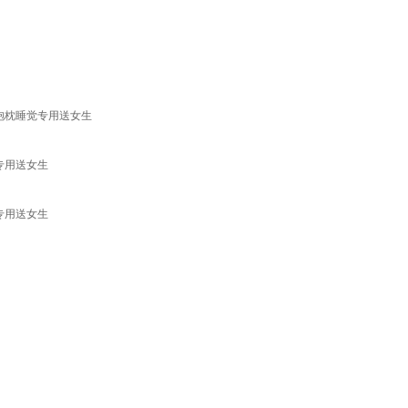
抱枕睡觉专用送女生
专用送女生
专用送女生