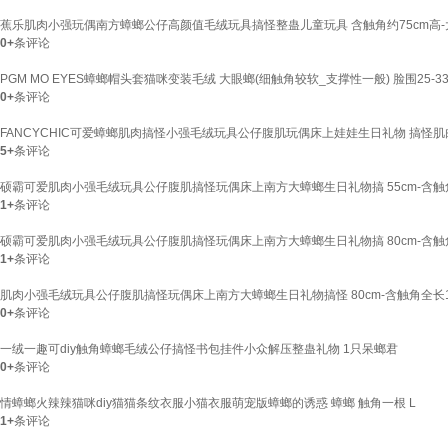
蕉乐肌肉小强玩偶南方蟑螂公仔高颜值毛绒玩具搞怪整蛊儿童玩具 含触角约75cm高
0+
条评论
PGM MO EYES蟑螂帽头套猫咪变装毛绒 大眼螂(细触角较软_支撑性一般) 脸围25-33
0+
条评论
FANCYCHIC可爱蟑螂肌肉搞怪小强毛绒玩具公仔腹肌玩偶床上娃娃生日礼物 搞怪肌肉小
5+
条评论
硕霸可爱肌肉小强毛绒玩具公仔腹肌搞怪玩偶床上南方大蟑螂生日礼物搞 55cm-含触
1+
条评论
硕霸可爱肌肉小强毛绒玩具公仔腹肌搞怪玩偶床上南方大蟑螂生日礼物搞 80cm-含触角
1+
条评论
肌肉小强毛绒玩具公仔腹肌搞怪玩偶床上南方大蟑螂生日礼物搞怪 80cm-含触角全长1
0+
条评论
一绒一趣可diy触角蟑螂毛绒公仔搞怪书包挂件小众解压整蛊礼物 1只呆螂君
0+
条评论
情蟑螂火辣辣猫咪diy猫猫条纹衣服小猫衣服萌宠版蟑螂的诱惑 蟑螂 触角一根 L
1+
条评论