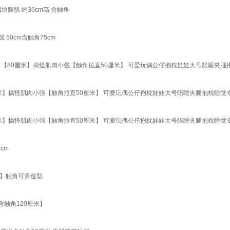
腹肌 约36cm高 含触角
50cm含触角75cm
【80厘米】搞怪肌肉小强【触角拉直50厘米】 可爱玩偶公仔抱枕娃娃大号陪睡夹腿
米】搞怪肌肉小强【触角拉直50厘米】 可爱玩偶公仔抱枕娃娃大号陪睡夹腿抱枕睡觉
米】搞怪肌肉小强【触角拉直50厘米】 可爱玩偶公仔抱枕娃娃大号陪睡夹腿抱枕睡觉
cm
螂】触角可弄造型
含触角120厘米】