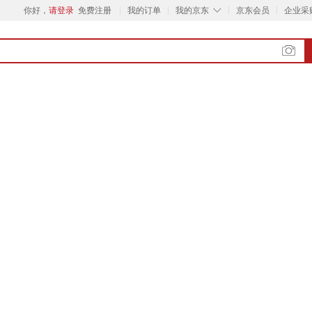
◇
你好，
请登录
免费注册
我的订单
我的京东
京东会员
企业采