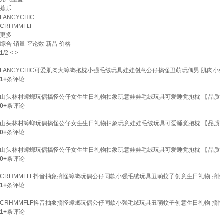
蕉乐
FANCYCHIC
CRHMMFLF
更多
综合
销量
评论数
新品
价格
1
/
2
<
>
FANCYCHIC可爱肌肉大蟑螂抱枕小强毛绒玩具娃娃创意公仔搞怪丑萌玩偶男 肌肉小强 
1+
条评论
山头林村蟑螂玩偶搞怪公仔女生生日礼物抽象玩意娃娃毛绒玩具可爱睡觉抱枕 【品质升
0+
条评论
山头林村蟑螂玩偶搞怪公仔女生生日礼物抽象玩意娃娃毛绒玩具可爱睡觉抱枕 【品质升
0+
条评论
山头林村蟑螂玩偶搞怪公仔女生生日礼物抽象玩意娃娃毛绒玩具可爱睡觉抱枕 【品质升
0+
条评论
CRHMMFLF抖音抽象搞怪蟑螂玩偶公仔同款小强毛绒玩具丑萌蚊子创意生日礼物 搞
1+
条评论
CRHMMFLF抖音抽象搞怪蟑螂玩偶公仔同款小强毛绒玩具丑萌蚊子创意生日礼物 搞
1+
条评论