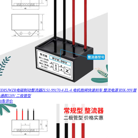
XMSJWZR电磁制动整流器ZLS1-99170-4 ZL-4 电机抱闸快速刹车 整流电源 RYK-99V普
通款220V 二极管型
0条评价