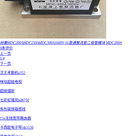
树奢MDC200AMDC250AMDC300A1600V-16普通整流管二极管模块 MDC200A
0条评价
上一页
1/4
下一页
汉王考勤机e352
咪咕超级电视
超级镭射
七彩虹镭风hd6750
条形磁铁磁感线
11n无线宽带路由器
卡西欧电子琴ctk1150