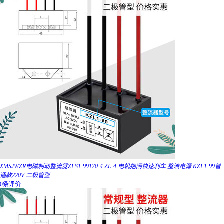
XMSJWZR电磁制动整流器ZLS1-99170-4 ZL-4 电机抱闸快速刹车 整流电源 KZL1-99普
通款220V 二极管型
0条评价