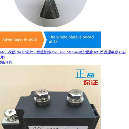
M7二极管1N4007贴片二极管整流DO-214AC SMA m7批价整盘2000祇 普通常用(42芯
片)
0条评价