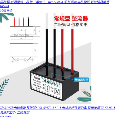
国标型-普通整流二极管（螺旋式）KP5A-500A 系列 同步电机励磁 可控硅晶闸管
KP10A
10条评价
XMSJWZR电磁制动整流器ZLS1-99170-4 ZL-4 电机抱闸快速刹车 整流电源 ZLKS-99-4
普通款220V 二极管型