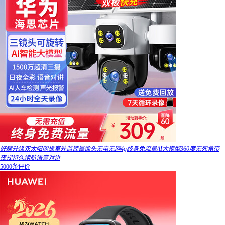
好趣升级双太阳能板室外监控摄像头无电无网4g终身免流量AI大模型360度无死角带
夜视持久续航语音对讲
5000条评价