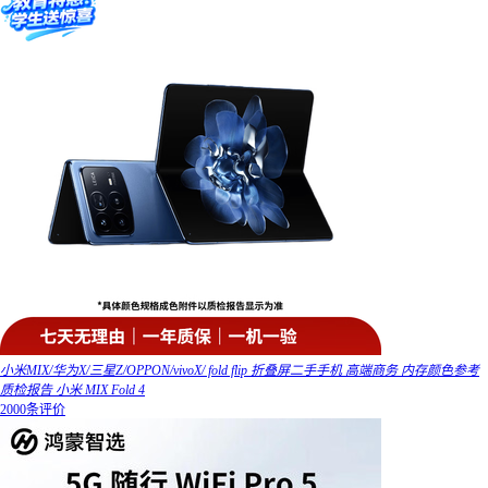
小米MIX/华为X/三星Z/OPPON/vivoX/ fold flip 折叠屏二手手机 高端商务 内存颜色参考
质检报告 小米 MIX Fold 4
2000条评价