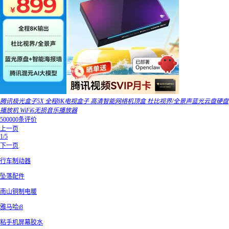
腾讯极光盒子5X 全程8K电视盒子 高清智能网络机顶盒 杜比视界/全景声蓝光云盘硬盘
播放机 WiFi6无损音乐播放器
500000条评价
上一页
1/5
下一页
行车制动器
坠落配件
南山铜制电暖
雅马哈t8
粘手机屏幕胶水