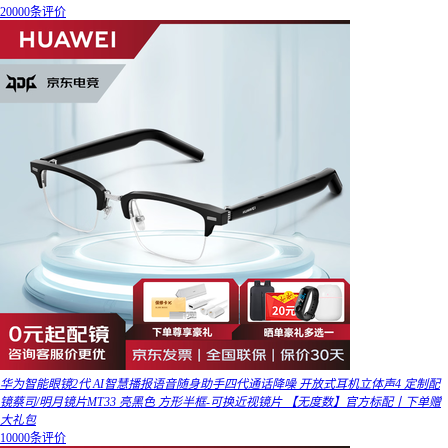
20000条评价
华为智能眼镜2代 AI智慧播报语音随身助手四代通话降噪 开放式耳机立体声4 定制配
镜蔡司/明月镜片MT33 亮黑色 方形半框-可换近视镜片 【无度数】官方标配丨下单赠
大礼包
10000条评价