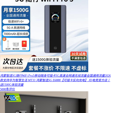
鸿蒙智选5G随行WiFi Pro5移动随身可插卡5G高速全网通无线流量全国通用流量2026
款支持华为智慧生活 MT33 鸿蒙智选5G E6888【可插卡反向充电】 JD电竞官方店丨
送1500G体验流量
5000条评价