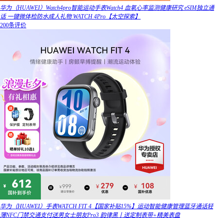
华为（HUAWEI）Watch4pro智能运动手表Watch4 血氧心率监测健康研究 eSIM独立通
话 一键微体检防水成人礼物 WATCH 4Pro【太空探索】
200条评价
华为（HUAWEI）手表WATCH FIT 4【国家补贴15%】运动智能健康管理蓝牙通话轻
薄NFC门禁交通支付送男女士朋友Pro3 韵律黑丨送定制表带+精美表盘