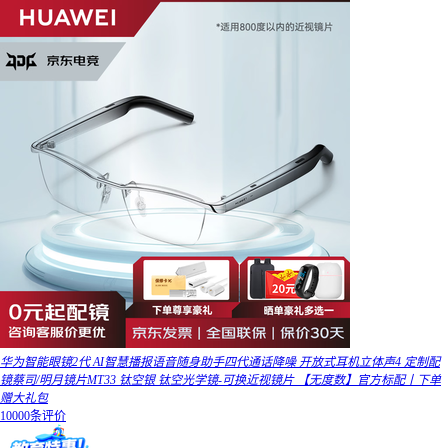
华为智能眼镜2代 AI智慧播报语音随身助手四代通话降噪 开放式耳机立体声4 定制配
镜蔡司/明月镜片MT33 钛空银 钛空光学镜-可换近视镜片 【无度数】官方标配丨下单
赠大礼包
10000条评价