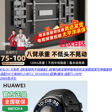
KALOC卡洛奇【新型结构不挡插座】超薄内嵌双臂伸缩电视机支架壁挂架可伸缩旋转
适配100寸海信85小米TCL NX100MAX 超薄4厘米 适配75-100吋
20000条评价