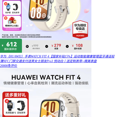
华为（HUAWEI）手表WATCH FIT 4【国家补贴15%】运动智能健康管理蓝牙通话轻
薄NFC门禁交通支付送男女士朋友Pro3 悦动白丨送定制表带+精美表盘
20000条评价