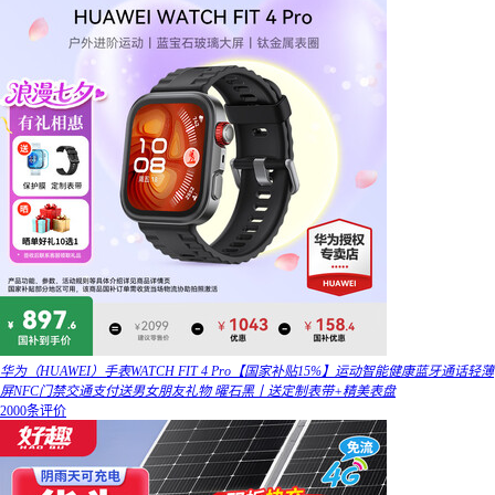
华为（HUAWEI）手表WATCH FIT 4 Pro【国家补贴15%】运动智能健康蓝牙通话轻薄
屏NFC门禁交通支付送男女朋友礼物 曜石黑丨送定制表带+精美表盘
2000条评价