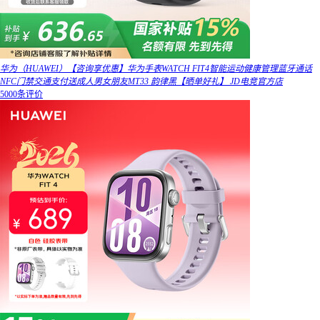
华为（HUAWEI）【咨询享优惠】华为手表WATCH FIT4智能运动健康管理蓝牙通话
NFC门禁交通支付送成人男女朋友MT33 韵律黑【晒单好礼】 JD电竞官方店
5000条评价