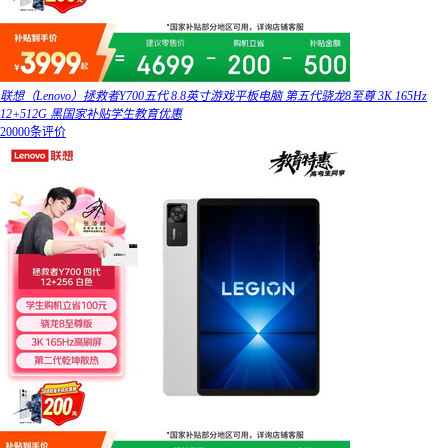
联想（Lenovo）拯救者Y700五代 8.8英寸游戏平板电脑 第五代骁龙8至尊 3K 165Hz
12+512G 黑国家补贴学生教育优惠
20000条评价