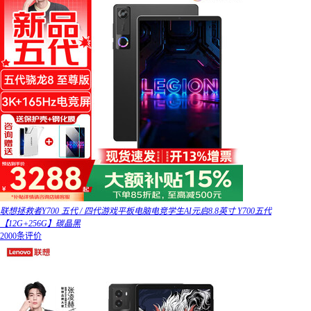
联想拯救者Y700 五代 / 四代游戏平板电脑电竞学生AI元启8.8英寸 Y700五代
【12G+256G】碳晶黑
2000条评价