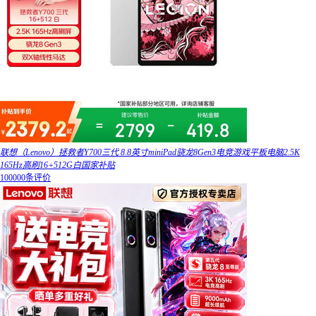
联想（Lenovo）拯救者Y700三代 8.8英寸miniPad骁龙8Gen3电竞游戏平板电脑2.5K
165Hz高刷16+512G白国家补贴
100000条评价