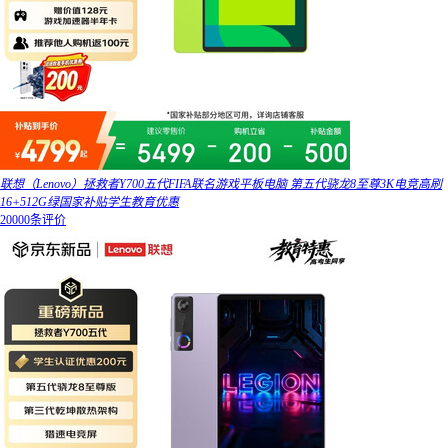
联想（Lenovo）拯救者Y700五代FIFA联名游戏平板电脑 第五代骁龙8至尊3K电竞高刷
16+512G绿国家补贴学生教育优惠
20000条评价