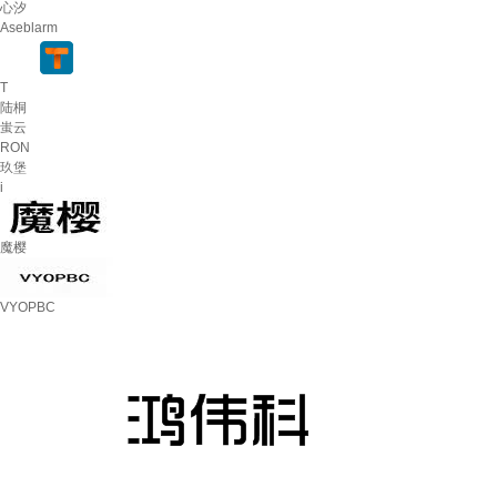
心汐
Aseblarm
T
陆桐
蚩云
RON
玖堡
i
魔樱
VYOPBC