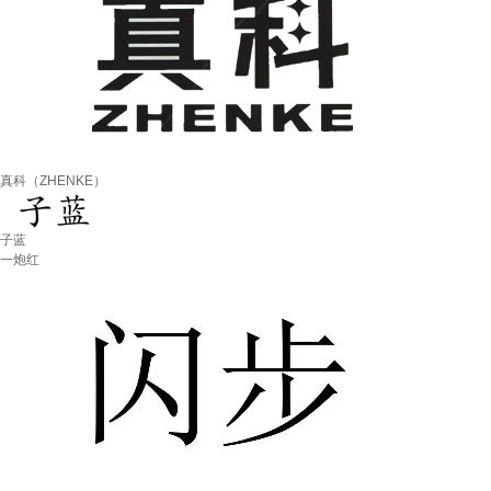
真科（ZHENKE）
子蓝
一炮红