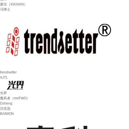
夏弦（XIAXIAN）
冯博士
trendsetter
AJTL
光界
魔风者（moFWO）
Dsheng
沃优选
BAIWON