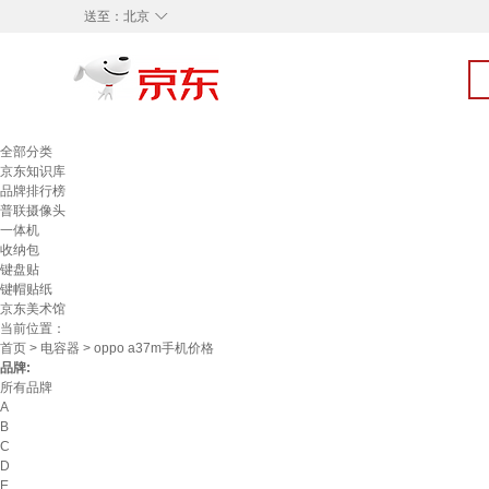
◇
送至：
北京
全部分类
京东知识库
品牌排行榜
普联摄像头
一体机
收纳包
键盘贴
键帽贴纸
京东美术馆
当前位置：
首页
>
电容器
> oppo a37m手机价格
品牌:
所有品牌
A
B
C
D
E