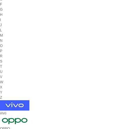
F
G
H
I
J
L
M
N
O
P
R
S
T
U
V
W
X
Y
Z
vivo
OPPO