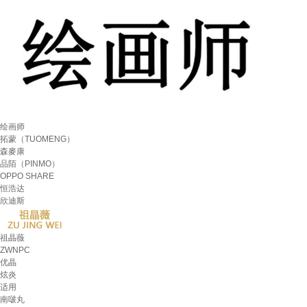
绘画师
拓蒙（TUOMENG）
森麥康
品陌（PINMO）
OPPO SHARE
恒浩达
欣迪斯
祖瞐薇
ZWNPC
优瞐
炫炎
适用
南啵丸