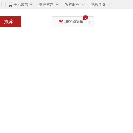
◇
◇
◇
◇
购
手机京东
关注京东
客户服务
网站导航
0
搜索
我的购物车
>