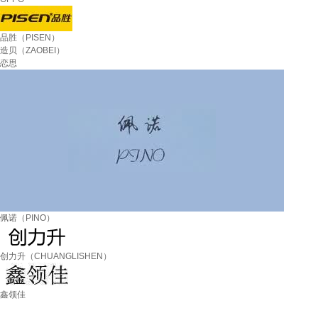
品胜（PISEN）
造贝（ZAOBEI）
恋思
佩诺（PINO）
创力升（CHUANGLISHEN）
鑫领佳