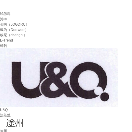
鸿伟科
溥畔
金响（JOGDRC）
戴为（Derrwerr）
畅尼（changni）
E-Trend
韩豹
U&Q
法若兰
途州