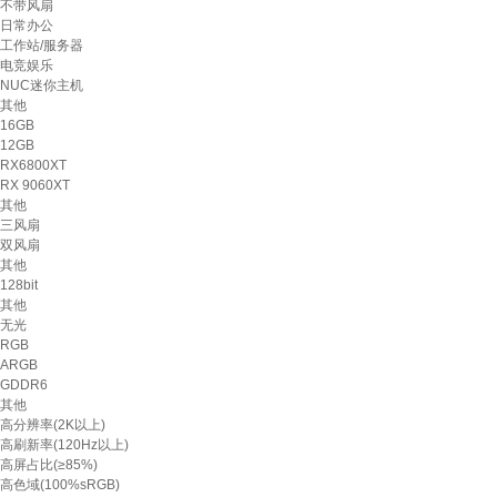
不带风扇
日常办公
工作站/服务器
电竞娱乐
NUC迷你主机
其他
16GB
12GB
RX6800XT
RX 9060XT
其他
三风扇
双风扇
其他
128bit
其他
无光
RGB
ARGB
GDDR6
其他
高分辨率(2K以上)
高刷新率(120Hz以上)
高屏占比(≥85%)
高色域(100%sRGB)