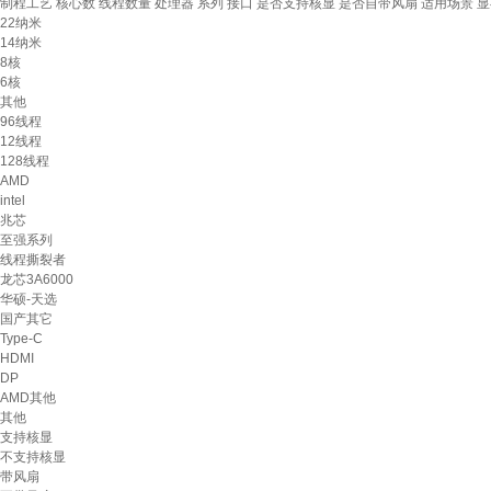
制程工艺
核心数
线程数量
处理器
系列
接口
是否支持核显
是否自带风扇
适用场景
显
22纳米
14纳米
8核
6核
其他
96线程
12线程
128线程
AMD
intel
兆芯
至强系列
线程撕裂者
龙芯3A6000
华硕-天选
国产其它
Type-C
HDMI
DP
AMD其他
其他
支持核显
不支持核显
带风扇