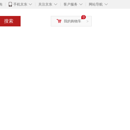
◇
◇
◇
◇
购
手机京东
关注京东
客户服务
网站导航
0
搜索
我的购物车
>