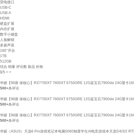
雷电接口
USB-C
USB-A
HDMI
硬盘扩展
内存扩展
数字小键盘
人脸解锁
多扬声器
180°开合
1TB
512GB
综合
销量
评论数
新品
价格
1
/
5
<
>
华硕【98新 保核心】RX7700XT 7800XT 6750GRE 12G蓝宝石7900xtx 24G显
500+
条评论
华硕【98新 保核心】RX7700XT 7800XT 6750GRE 12G蓝宝石7900xtx 24G显
500+
条评论
华硕【98新 保核心】RX7700XT 7800XT 6750GRE 12G蓝宝石7900xtx 24G显卡1
500+
条评论
华硕（ASUS）天选6 Pro游戏笔记本电脑5060独显学生AI电竞游戏本天选5/4/3/2 RTX