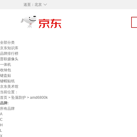
◇
送至：
北京
全部分类
京东知识库
品牌排行榜
普联摄像头
一体机
收纳包
键盘贴
键帽贴纸
京东美术馆
当前位置：
首页
>
坠落防护
> amd6800k
品牌:
所有品牌
A
C
H
L
X