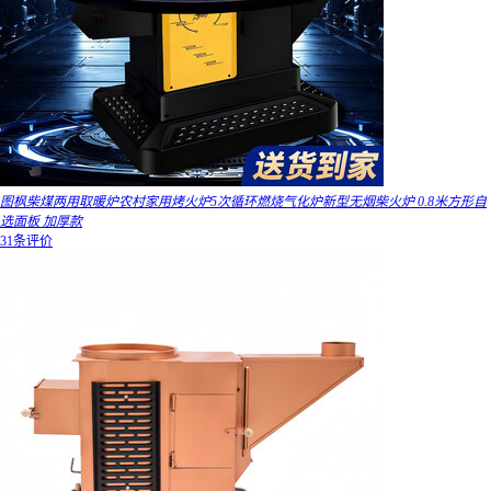
图枫柴煤两用取暖炉农村家用烤火炉5次循环燃烧气化炉新型无烟柴火炉 0.8米方形自
选面板 加厚款
31条评价