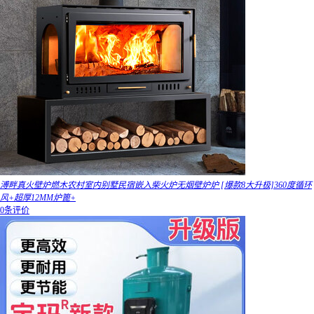
溥畔真火壁炉燃木农村室内别墅民宿嵌入柴火炉无烟壁炉炉 [爆款8大升极]360度循环
风+超厚12MM炉篦+
0条评价