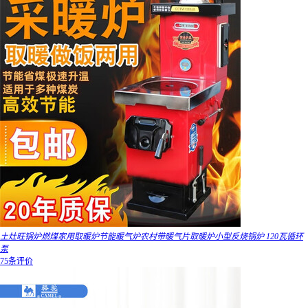
土灶旺锅炉燃煤家用取暖炉节能暖气炉农村带暖气片取暖炉小型反烧锅炉 120瓦循环
泵
75条评价