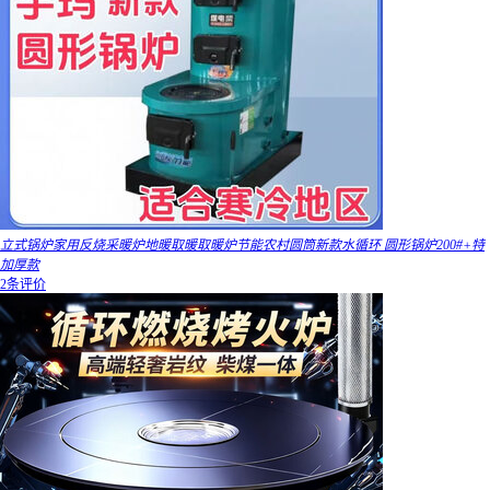
立式锅炉家用反烧采暖炉地暖取暖取暖炉节能农村圆筒新款水循环 圆形锅炉200#+特
加厚款
2条评价