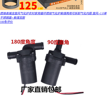
燃烽高端龙旋风气化炉农村家用循环燃烧气化炉柴煤两用可拆卸气化内胆 旋风+1.0单
不锈钢面+柴煤双胆
100条评价