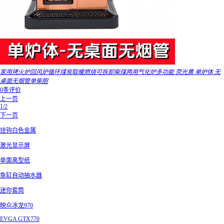
家用烤火炉回风炉循环煤炭取暖燃烧可拆卸柴煤两用气化炉多功能 荧光黄 单炉体 无
桌面无烟管单柴胆
0条评价
上一页
1/2
下一页
挂钩白色金属
激光显示屏
单面离型纸
鱼缸自动抽水器
迷你套筒
映众冰龙970
EVGA GTX770