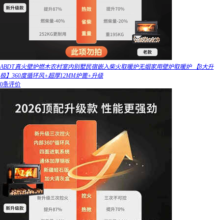
ABDT真火壁炉燃木农村室内别墅民宿嵌入柴火取暖炉无烟家用壁炉取暖炉 【8大升
极】360度循环风+超厚12MM炉篦+升级
0条评价