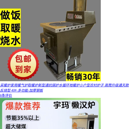
采暖炉家用暖气炉取暖炉新型通炕锅炉水循环地暖炉小户型农村炉子 高筒升级通天款
反烧型 40#-多功能-加厚钢板
6条评价