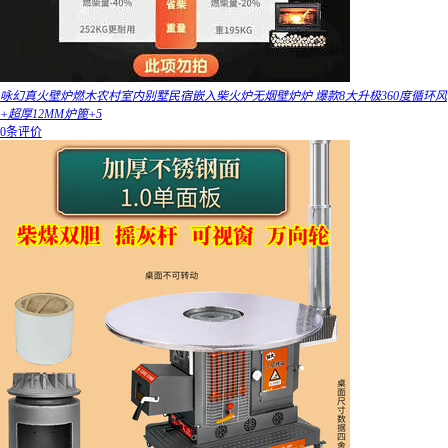
咏幻真火壁炉燃木农村室内别墅民宿嵌入柴火炉无烟壁炉炉 爆款8大升极360度循环风
+超厚12MM炉篦+5
0条评价