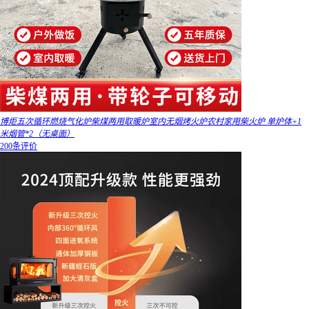
博炬五次循环燃烧气化炉柴煤两用取暖炉室内无烟烤火炉农村家用柴火炉 单炉体+1
米烟管*2（无桌面）
200条评价