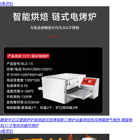
0条评价
麒登中式汉堡披萨炉商用链式现烤塔斯汀烤炉设备烘焙热风烤箱燃气电热 德国电
机/15寸电热风循环烤炉
4条评价