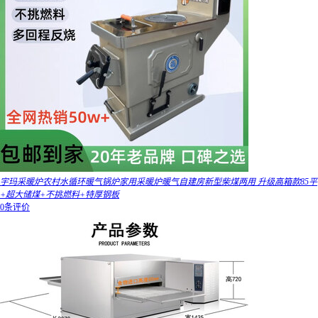
宇玛采暖炉农村水循环暖气锅炉家用采暖炉暖气自建房新型柴煤两用 升级高箱款85平
+超大储煤+不挑燃料+特厚钢板
0条评价