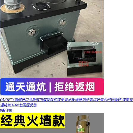
OUOETY德国进口品质家用智能数控煤电柴地暖通炕锅炉懒汉炉柴七回程循环 煤柴双
通炕款 160#七回程反烧
0条评价