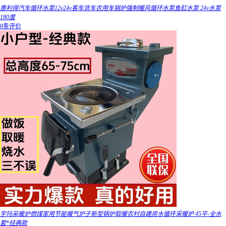
惠利得汽车循环水泵12v24v客车货车农用车锅炉强制暖风循环水泵鱼缸水泵 24v水泵
180度
0条评价
宇玛采暖炉燃煤家用节能暖气炉子新型锅炉取暖农村自建房水循环采暖炉 45平-全水
套*经典款