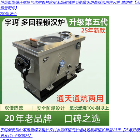
博炬新型循环燃烧气化炉农村家用无烟取暖炉节能柴火炉柴煤两用烤火炉 单炉体【无
烟管配件】
200条评价
宇玛懒汉锅炉家用燃煤采暖炉农村水循环暖气炉通炕地暖取暖炉新型 85平【25年升级
第五代+不挑燃料】