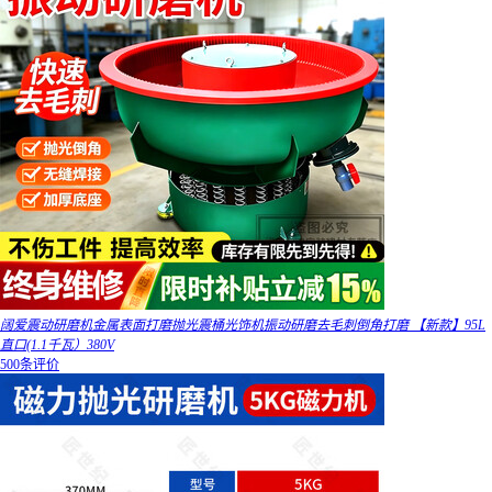
阔爱震动研磨机金属表面打磨抛光震桶光饰机振动研磨去毛刺倒角打磨 【新款】95L
直口(1.1千瓦）380V
500条评价