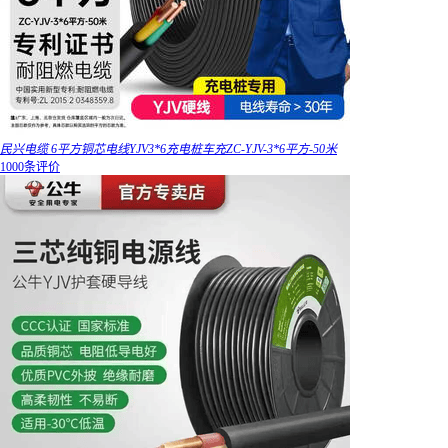
民兴电缆 6平方铜芯电线YJV3*6充电桩车充ZC-YJV-3*6平方-50米
1000条评价