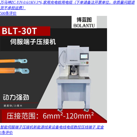
万马神ZC-YJV-0.6/1KV-3*6,家用充电桩用电缆（下单请备注开票单位，非质量问题退
货不承担运费）
500条评价
智能伺服端子压接机新能源线束设备电线电缆数控压线端子 定金
1条评价