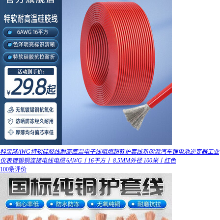
科宝隆AWG特软硅胶线耐高底温电子线阻燃超软护套线新能源汽车锂电池逆变器工业
仪表镀锡铜连接电线电缆 6AWG丨16平方丨 8.5MM外径 100米丨红色
100条评价