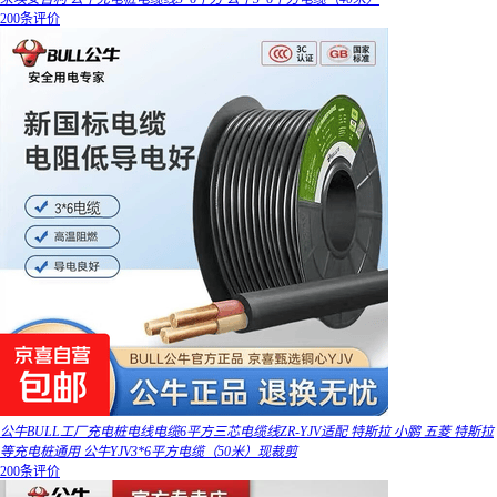
200条评价
公牛BULL工厂充电桩电线电缆6平方三芯电缆线ZR-YJV适配 特斯拉 小鹏 五菱 特斯拉
等充电桩通用 公牛YJV3*6平方电缆（50米）现裁剪
200条评价