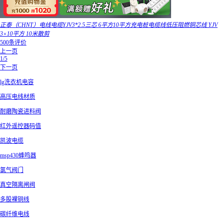
正泰（CHNT）电线电缆YJV3*2.5三芯 6平方10平方充电桩电缆线低压阻燃铜芯线 YJV
3×10平方 10米散剪
500条评价
上一页
1/5
下一页
lg洗衣机电容
高压电线材质
耐磨陶瓷进料阀
红外遥控器码值
凯波电缆
msp430蜂鸣器
氯气阀门
真空隔离闸阀
多股裸铜线
碳纤维电线