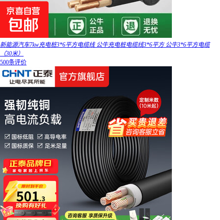
新能源汽车7kw充电桩3*6平方电缆线 公牛充电桩电缆线3*6平方 公牛3*6平方电缆
（30米）
500条评价