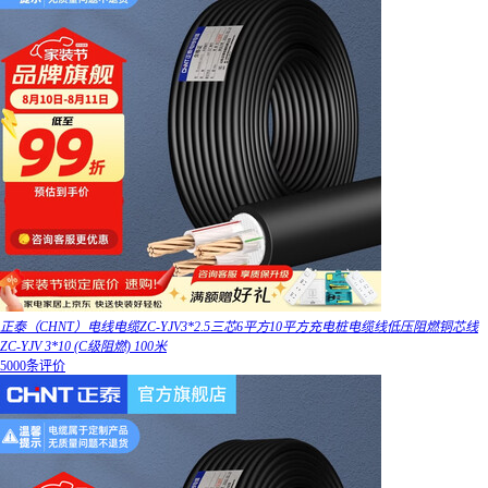
正泰（CHNT）电线电缆ZC-YJV3*2.5三芯6平方10平方充电桩电缆线低压阻燃铜芯线
ZC-YJV 3*10 (C级阻燃) 100米
5000条评价