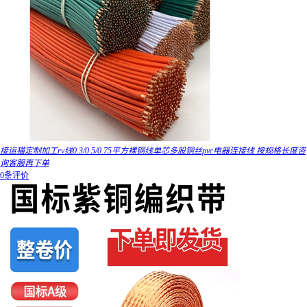
接运猫定制加工rv线0.3/0.5/0.75平方裸铜线单芯多股铜丝pvc电器连接线 按规格长度咨
询客服再下单
0条评价