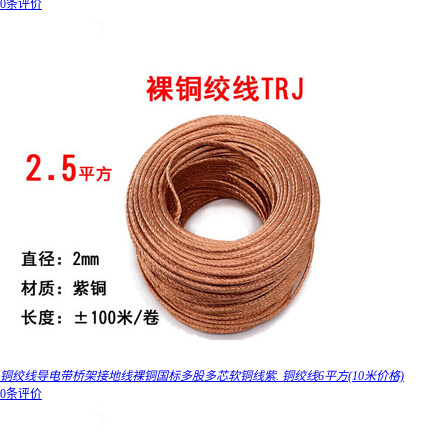
0条评价
铜绞线导电带桥架接地线裸铜国标多股多芯软铜线紫. 铜绞线6平方(10米价格)
0条评价