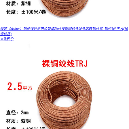
聂顿（niedun）铜绞线导电带桥架接地线裸铜国标多股多芯软铜线紫. 铜绞线6平方(10
米价格)
31条评价