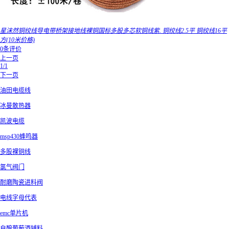
星沫然铜绞线导电带桥架接地线裸铜国标多股多芯软铜线紫. 铜绞线2.5平 铜绞线16平
方(10米价格)
0条评价
上一页
1/1
下一页
油田电缆线
冰曼散热器
凯波电缆
msp430蜂鸣器
多股裸铜线
氯气阀门
耐磨陶瓷进料阀
电线字母代表
emc单片机
自酿葡萄酒辅料