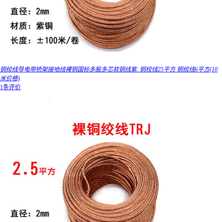
铜绞线导电带桥架接地线裸铜国标多股多芯软铜线紫. 铜绞线25平方 铜绞线6平方(10
米价格)
1条评价