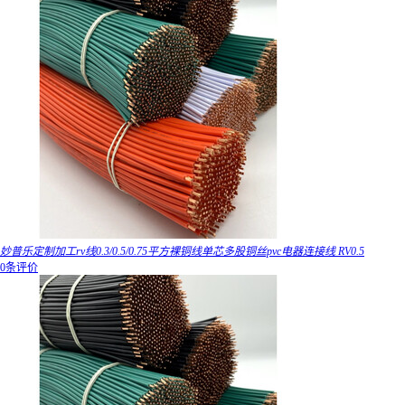
妙普乐定制加工rv线0.3/0.5/0.75平方裸铜线单芯多股铜丝pvc电器连接线 RV0.5
0条评价