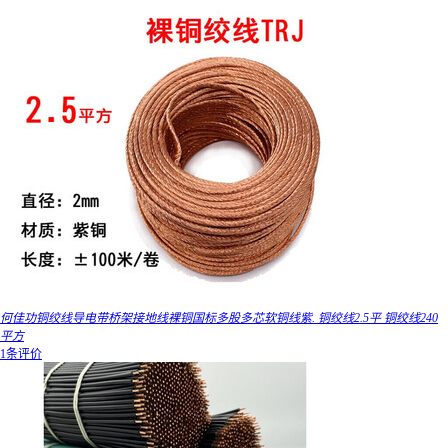
何佳功铜绞线导电带桥架接地线裸铜国标多股多芯软铜线紫. 铜绞线2.5平 铜绞线240
平方
1条评价