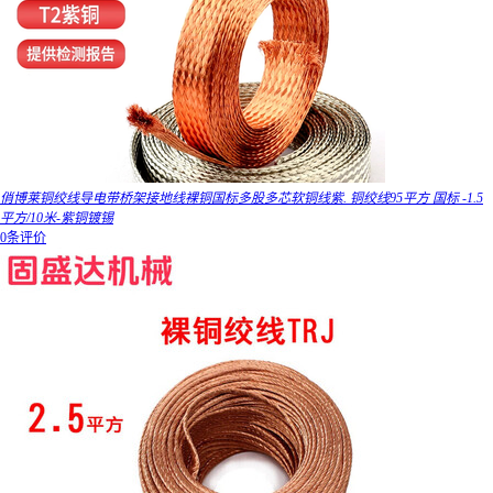
俏博莱铜绞线导电带桥架接地线裸铜国标多股多芯软铜线紫. 铜绞线95平方 国标 -1.5
平方/10米-紫铜镀锡
0条评价