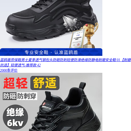
蓝鸥盾劳保鞋男士夏季透气钢包头防砸防刺轻便防滑绝缘防静电耐磨安全鞋 01【耐磨
抗造】轻便透气-推荐款 42
2000条评价