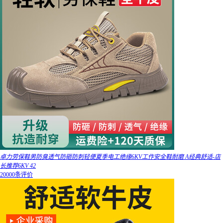
卓力劳保鞋男防臭透气防砸防刺轻便夏季电工绝缘6KV工作安全鞋耐磨 A经典舒适-店
长推荐6KV 42
20000条评价