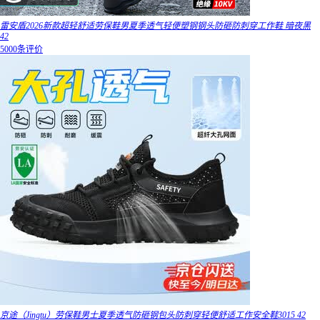
雷安盾2026新款超轻舒适劳保鞋男夏季透气轻便塑钢钢头防砸防刺穿工作鞋 暗夜黑
42
5000条评价
京途（Jingtu）劳保鞋男士夏季透气防砸钢包头防刺穿轻便舒适工作安全鞋3015 42