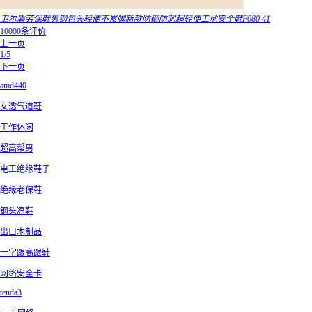
卫尔盾劳保鞋男钢包头轻便不累脚新款防砸防刺超轻便工地安全鞋F080 41
10000条评价
上一页
1/5
下一页
amd440
女透气道鞋
工作休闲
超高帮男
电工绝缘鞋子
绝缘老保鞋
钢头凉鞋
出口木制品
一字跟高跟鞋
网络安全卡
tenda3