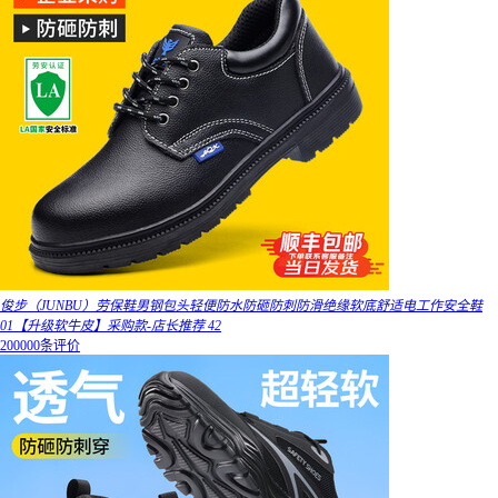
俊步（JUNBU）劳保鞋男钢包头轻便防水防砸防刺防滑绝缘软底舒适电工作安全鞋
01【升级软牛皮】采购款-店长推荐 42
200000条评价