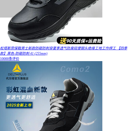
松塔斯劳保鞋男士新款防砸防刺穿夏季透气防臭轻便钢头绝缘工地工作焊工 【四季
款】黑色-防砸防刺 41 (255mm)
10000条评价