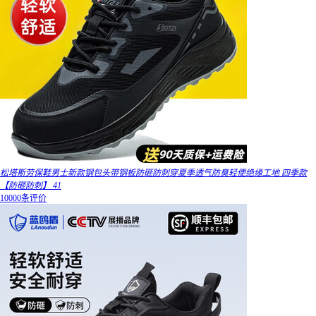
松塔斯劳保鞋男士新款钢包头带钢板防砸防刺穿夏季透气防臭轻便绝缘工地 四季款
【防砸防刺】 41
10000条评价