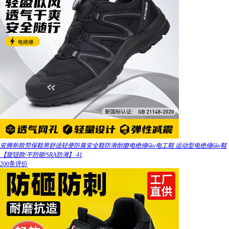
安腾新款劳保鞋男舒适轻便防臭安全鞋防滑耐磨电绝缘6kv电工鞋 运动型电绝缘6kv鞋
【旋钮款/不防砸/SRA防滑】 41
200条评价