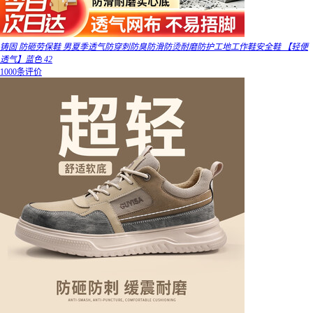
铸固 防砸劳保鞋 男夏季透气防穿刺防臭防滑防烫耐磨防护工地工作鞋安全鞋 【轻便
透气】蓝色 42
1000条评价