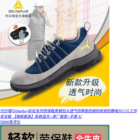
代尔塔(Deltaplus)彩虹系列劳保鞋男钢包头透气四季款防砸防刺穿防静电301232工作
安全鞋 【旗舰套装】新款蓝灰+原厂鞋垫+手套 42
50000条评价