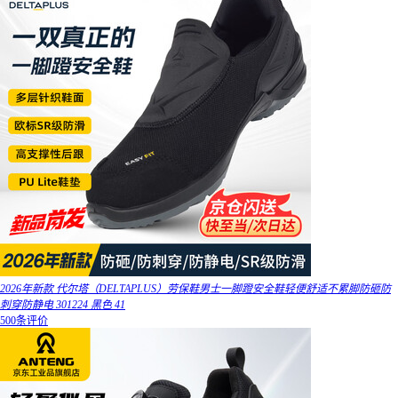
2026年新款 代尔塔（DELTAPLUS）劳保鞋男士一脚蹬安全鞋轻便舒适不累脚防砸防
刺穿防静电 301224 黑色 41
500条评价