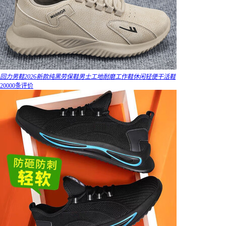
回力男鞋2026新款纯黑劳保鞋男士工地耐磨工作鞋休闲轻便干活鞋
20000条评价