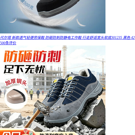
代尔塔 新款透气轻便劳保鞋 防砸防刺防静电工作鞋 行走舒适宽头软底301235 黑色 42
500条评价