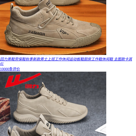
回力男鞋劳保鞋秋季新款男士上班工作休闲运动板鞋厨房工作鞋休闲鞋 主图款卡其
41
10000条评价