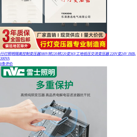
行灯照明隔离控制变压器380V转220转220变36V工地低压交流变压器 220V变24V JMB-
300VA
0条评价