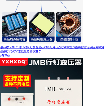
惠利得LED220转12线条灯静音低压线形灯变压器灯带线型灯控制器驱 家装至臻款变
压器12V-200W灌胶防潮 质保五年
0条评价