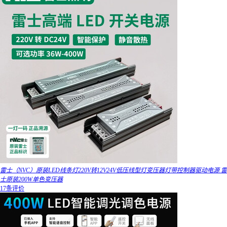
雷士（NVC）原装LED线条灯220V转12V24V低压线型灯变压器灯带控制器驱动电源 雷
士原装200W单色变压器
17条评价