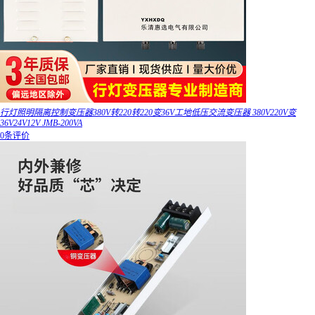
行灯照明隔离控制变压器380V转220转220变36V工地低压交流变压器 380V220V变
36V24V12V JMB-200VA
0条评价