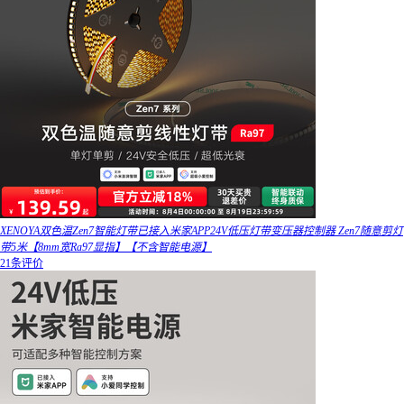
XENOYA双色温Zen7智能灯带已接入米家APP24V低压灯带变压器控制器 Zen7随意剪灯
带5米【8mm宽Ra97显指】【不含智能电源】
21条评价