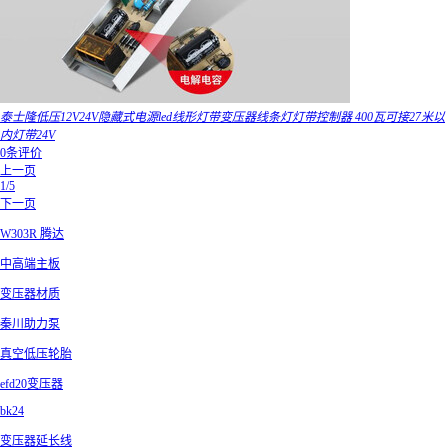
泰士隆低压12V24V隐藏式电源led线形灯带变压器线条灯灯带控制器 400瓦可接27米以
内灯带24V
0条评价
上一页
1/5
下一页
W303R 腾达
中高端主板
变压器材质
秦川助力泵
真空低压轮胎
efd20变压器
bk24
变压器延长线