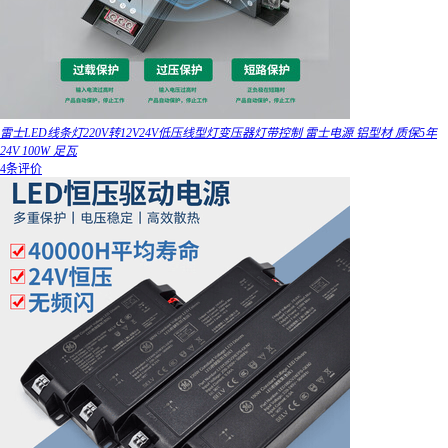
雷士LED线条灯220V转12V24V低压线型灯变压器灯带控制 雷士电源 铝型材 质保5年
24V 100W 足瓦
4条评价