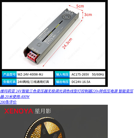
维玛莉亚 24V智能三色变压器无极调光调色线型灯控制器220v转低压电源 智能变压
器-20米使用-400W
200条评价