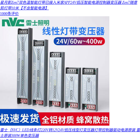
星月影Zen7双色温智能灯带已接入米家APP24V低压智能电源控制器变压器 Zen7随意
剪灯带10米【不含智能电源】
1000条评价
雷士（NVC）LED线条灯220V转12V24V低压线型灯变压器灯带控制器驱动电源原装 雷
士原装300W单色变压器