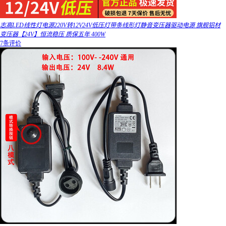
志高LED线性灯电源220V转12V24V低压灯带条线形灯静音变压器驱动电源 旗舰铝材
变压器【24V】恒流稳压 质保五年 400W
7条评价