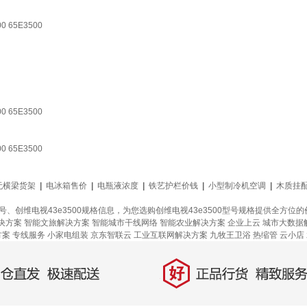
0 65E3500
0 65E3500
0 65E3500
无横梁货架
|
电冰箱售价
|
电瓶液浓度
|
铁艺护栏价钱
|
小型制冷机空调
|
木质挂
型号、创维电视43e3500规格信息，为您选购创维电视43e3500型号规格提供全方
决方案
智能文旅解决方案
智能城市干线网络
智能农业解决方案
企业上云
城市大数据
方案
专线服务
小家电组装
京东智联云
工业互联网解决方案
九牧王卫浴
热缩管
云小店
好
直发，极速配送
正品行货，精致服务