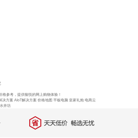
配
位的价格参考，提供愉悦的网上购物体验！
解决方案
AIoT解决方案
价格地图
平板电脑
皇家礼炮
电商云
水井坊
省
天天低价，畅选无忧