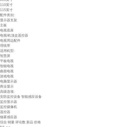
110英寸
115英寸
配件类别:
显示器支架
主板
电视底座
电视/机顶盒遥控器
电视周边配件
理线带
适用机型:
智慧屏
平板电视
智能电视
曲面电视
游戏电视
电脑显示器
商业显示
高级选项:
安防监控设备
智能感应设备
监控显示器
监控摄像机
遥控器
烟雾感应器
综合
销量
评论数
新品
价格