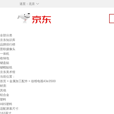
◇
送至：
北京
全部分类
京东知识库
品牌排行榜
普联摄像头
一体机
收纳包
键盘贴
键帽贴纸
京东美术馆
当前位置：
首页
>
金属加工配件
> 创维电视43e3500
材质:
其他
铝合金
塑料
ABS塑料
适配屏幕尺寸:
163英寸