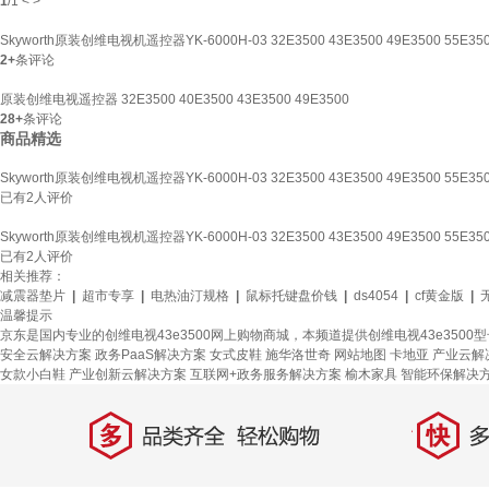
1
/
1
<
>
Skyworth原装创维电视机遥控器YK-6000H-03 32E3500 43E3500 49E3500 55E350
2+
条评论
原装创维电视遥控器 32E3500 40E3500 43E3500 49E3500
28+
条评论
商品精选
Skyworth原装创维电视机遥控器YK-6000H-03 32E3500 43E3500 49E3500 55E350
已有
2
人评价
Skyworth原装创维电视机遥控器YK-6000H-03 32E3500 43E3500 49E3500 55E350
已有
2
人评价
相关推荐：
减震器垫片
|
超市专享
|
电热油汀规格
|
鼠标托键盘价钱
|
ds4054
|
cf黄金版
|
温馨提示
京东是国内专业的创维电视43e3500网上购物商城，本频道提供创维电视43e3500
安全云解决方案
政务PaaS解决方案
女式皮鞋
施华洛世奇
网站地图
卡地亚
产业云解
女款小白鞋
产业创新云解决方案
互联网+政务服务解决方案
榆木家具
智能环保解决
多
快
品类齐全，轻松购物
多仓