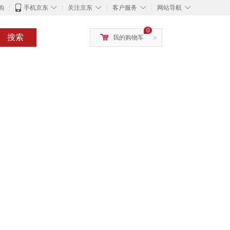
◇
◇
◇
◇
购
手机京东
关注京东
客户服务
网站导航
0
搜索
我的购物车
>