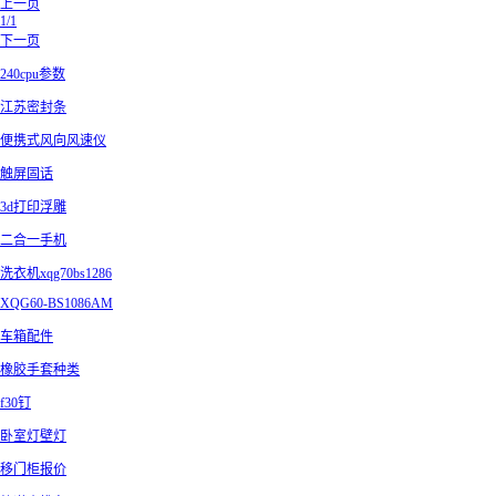
上一页
1/1
下一页
240cpu参数
江苏密封条
便携式风向风速仪
触屏固话
3d打印浮雕
二合一手机
洗衣机xqg70bs1286
XQG60-BS1086AM
车箱配件
橡胶手套种类
f30钉
卧室灯壁灯
移门柜报价