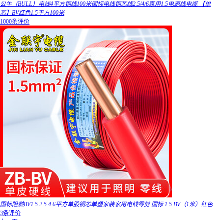
公牛（BULL）电线4平方铜线100米国标电线铜芯线2.5/4/6家用1.5电源线电缆 【单
芯】BV红色1.5平方100米
1000条评价
国标阻燃BV1.5 2.5 4 6平方单股铜芯单塑家装家用电线零剪 国标 1.5 BV（1米）红色
3条评价