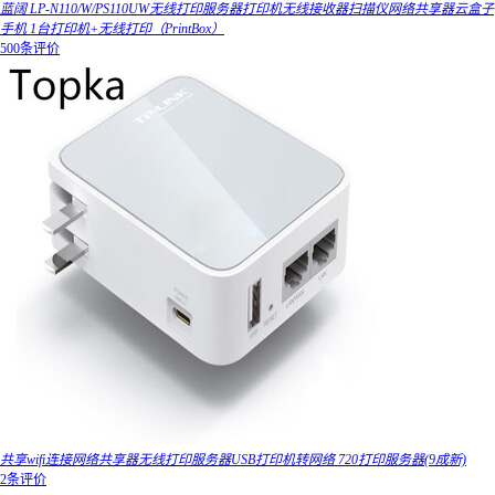
蓝阔 LP-N110/W/PS110UW无线打印服务器打印机无线接收器扫描仪网络共享器云盒子
手机 1台打印机+无线打印（PrintBox）
500条评价
共享wifi连接网络共享器无线打印服务器USB打印机转网络 720打印服务器(9成新)
2条评价