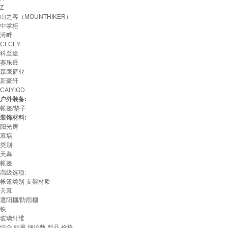
Z
山之客（MOUNTHIKER）
中掌柜
溥畔
CLCEY
科至途
赛乐透
森鹰窗业
新豪轩
CAIYIGD
户外装备:
帐篷/垫子
装饰材料:
阳光房
幕墙
类别:
天幕
帐篷
高级选项:
帐篷类别
支架材质
天幕
遮阳棚/防雨棚
铁
玻璃纤维
综合
销量
评论数
新品
价格