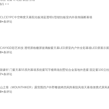
1
/
1
<
>
CLCEYPC中空蜂窝天幕阳光板湖蓝透明U型锁扣板室内外装饰隔断幕墙
0+
条评论
CAIYIGD彩艺科技 透明屏格栅屏玻璃橱窗天幕LED屏室内户外全彩幕墙LED屏展示展
0+
条评论
新豪轩 门窗天幕55系列幕墙系统窗写字楼商场别墅铝合金落地外悬窗 固定窗100立
7+
条评论
山之客（MOUNTHIKER）露营围挡户外野餐烧烤挡风阵幕阻风墙天幕墙便携式屏风
0+
条评论