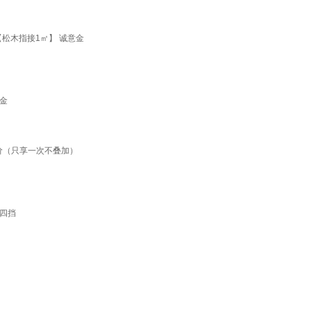
【松木指接1㎡】 诚意金
金
价（只享一次不叠加）
四挡