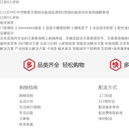
已有
0
人评价
CLCEYPC中空蜂窝天幕阳光板湖蓝透明U型锁扣板室内外装饰隔断幕墙
已有
0
人评价
相关推荐：
门玻璃纸
|
mennekes插座
|
蔬菜大棚遮阳网
|
獭兔笼子
|
冰晶画无影胶
|
配件迷
温馨提示
京东是国内专业的天幕幕墙网上购物商城，本频道提供天幕幕墙型号、天幕幕墙规格
施华洛世奇
AIoT解决方案
女款小白鞋
小家电组装
智能农业解决方案
价格地图
京东
解决方案
产业创新云解决方案
卡地亚
榆木家具
智能城市干线网络
互联网+政务服务
多
快
品类齐全，轻松购物
多仓
购物指南
配送方式
购物流程
上门自提
会员介绍
211限时达
生活旅行/团购
配送服务查询
常见问题
配送费收取标准
大家电
海外配送
联系客服