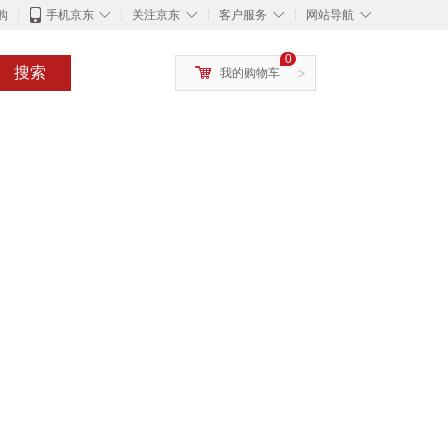
◇
◇
◇
◇
购
手机京东
关注京东
客户服务
网站导航
0
搜索
我的购物车
>