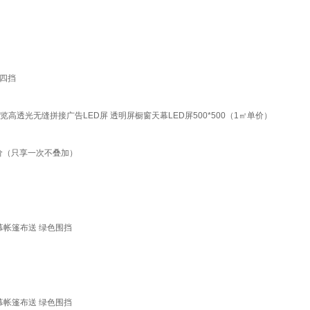
四挡
览高透光无缝拼接广告LED屏 透明屏橱窗天幕LED屏500*500（1㎡单价）
价（只享一次不叠加）
幕帐篷布送 绿色围挡
幕帐篷布送 绿色围挡