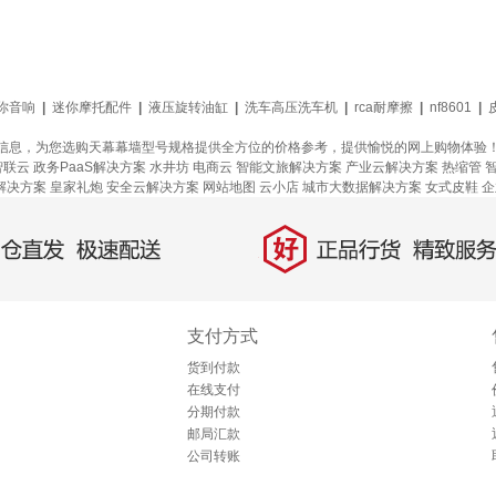
你音响
|
迷你摩托配件
|
液压旋转油缸
|
洗车高压洗车机
|
rca耐摩擦
|
nf8601
|
信息，为您选购天幕幕墙型号规格提供全方位的价格参考，提供愉悦的网上购物体验
智联云
政务PaaS解决方案
水井坊
电商云
智能文旅解决方案
产业云解决方案
热缩管
解决方案
皇家礼炮
安全云解决方案
网站地图
云小店
城市大数据解决方案
女式皮鞋
企
好
直发，极速配送
正品行货，精致服务
支付方式
货到付款
在线支付
分期付款
邮局汇款
公司转账