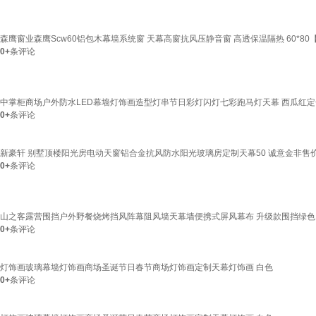
森鹰窗业森鹰Scw60铝包木幕墙系统窗 天幕高窗抗风压静音窗 高透保温隔热 60*80
0+
条评论
中掌柜商场户外防水LED幕墙灯饰画造型灯串节日彩灯闪灯七彩跑马灯天幕 西瓜红定
0+
条评论
新豪轩 别墅顶楼阳光房电动天窗铝合金抗风防水阳光玻璃房定制天幕50 诚意金非售
0+
条评论
山之客露营围挡户外野餐烧烤挡风阵幕阻风墙天幕墙便携式屏风幕布 升级款围挡绿色
0+
条评论
灯饰画玻璃幕墙灯饰画商场圣诞节日春节商场灯饰画定制天幕灯饰画 白色
0+
条评论