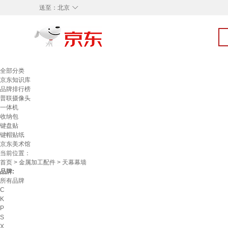
◇
送至：
北京
全部分类
京东知识库
品牌排行榜
普联摄像头
一体机
收纳包
键盘贴
键帽贴纸
京东美术馆
当前位置：
首页
>
金属加工配件
> 天幕幕墙
品牌:
所有品牌
C
K
P
S
X