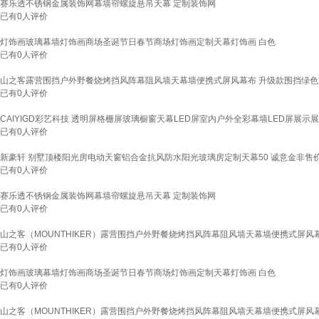
赛乐透不锈钢金属装饰网幕墙帘螺旋悬吊天幕 定制装饰网
已有
0
人评价
灯饰画玻璃幕墙灯饰画商场圣诞节日春节商场灯饰画定制天幕灯饰画 白色
已有
0
人评价
山之客露营围挡户外野餐烧烤挡风阵幕阻风墙天幕墙便携式屏风幕布 升级款围挡绿色
已有
0
人评价
CAIYIGD彩艺科技 透明屏格栅屏玻璃橱窗天幕LED屏室内户外全彩幕墙LED屏展示展
已有
0
人评价
新豪轩 别墅顶楼阳光房电动天窗铝合金抗风防水阳光玻璃房定制天幕50 诚意金非售
已有
0
人评价
赛乐透不锈钢金属装饰网幕墙帘螺旋悬吊天幕 定制装饰网
已有
0
人评价
山之客（MOUNTHIKER）露营围挡户外野餐烧烤挡风阵幕阻风墙天幕墙便携式屏风
已有
0
人评价
灯饰画玻璃幕墙灯饰画商场圣诞节日春节商场灯饰画定制天幕灯饰画 白色
已有
0
人评价
山之客（MOUNTHIKER）露营围挡户外野餐烧烤挡风阵幕阻风墙天幕墙便携式屏风