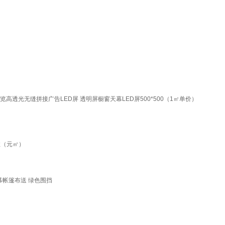
览高透光无缝拼接广告LED屏 透明屏橱窗天幕LED屏500*500（1㎡单价）
柱（元㎡）
幕帐篷布送 绿色围挡