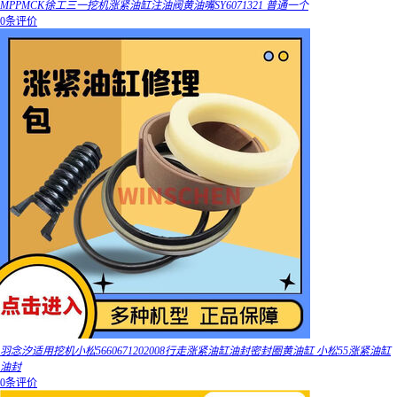
MPPMCK徐工三一挖机涨紧油缸注油阀黄油嘴SY6071321 普通一个
0条评价
羽念汐适用挖机小松5660671202008行走涨紧油缸油封密封圈黄油缸 小松55涨紧油缸
油封
0条评价