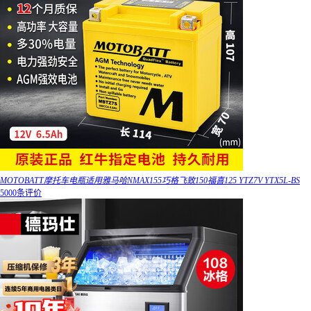
MOTOBATT摩托车电瓶适用雅马哈NMAX155巧格飞致150福喜125 YTZ7V YTX5L-BS
5000条评价