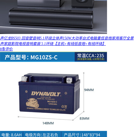
声亿龙BS503 回音壁音响5.1环绕立体声150W大功率台式电脑重低音炮家用客厅全景
声家庭影院电视音响套装 5.1环绕【主机+有线低音炮+有线环绕】
8条评价