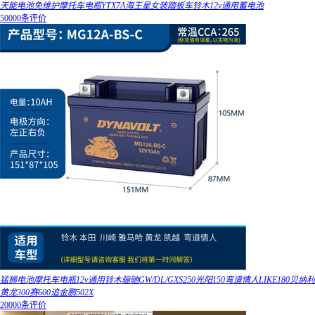
天能电池免维护摩托车电瓶YTX7A海王星女装踏板车铃木12v通用蓄电池
50000条评价
猛狮电池摩托车电瓶12v通用铃木骊驰GW/DL/GXS250光阳150弯道情人LIKE180贝纳利
黄龙300赛600追金鹏502X
20000条评价