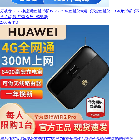
万康龙BS-602脱氢酶血糖试纸BG-708/710e血糖仪专用（不含血糖仪） 150片试纸（不
含主机|送150采血针+酒精棉)
2000条评价
华为e5885ls-93a移动随身E5577BS-937车载4g无线上网卡插卡路由器流量联通电信