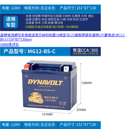
猛狮电池摩托车电瓶适用贝纳利哈雷川崎宝马125踏板跨骑车通用12V蓄电池 MG12-
BS-C(150*85*130mm)
10000条评价