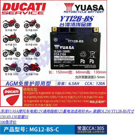
汤浅YUASA摩托车电瓶12V通用踏板125蓄电池适用铃木uy 豪爵DL250 YT12B-BS尺寸
150-69-130容量10
100条评价