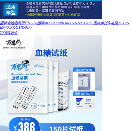
猛狮电池春风原厂ST150狒狒SR250NKSR400NKGT650CLX750国宾摩托车电瓶 MG12-
BS(400NK/GT/450SR)
2000条评价