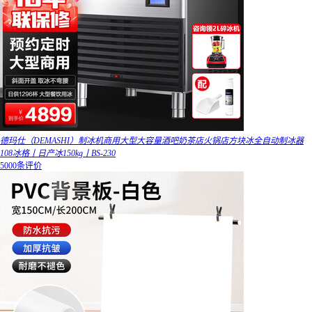
德玛仕（DEMASHI）制冰机商用大型大容量酒吧奶茶店火锅店方块冰全自动制冰器
108冰格丨日产冰150kg丨BS-230
5000条评价