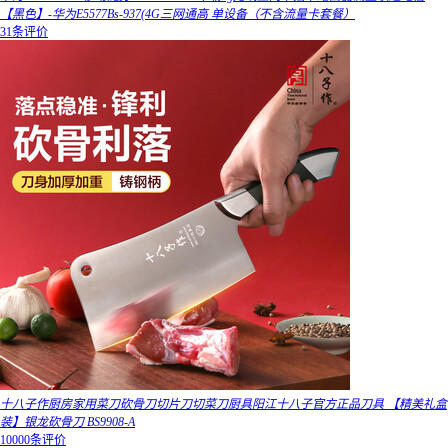
【黑色】-华为E5577Bs-937(4G三网通高 单设备（不含流量卡套餐）
31条评价
十八子作厨房家用菜刀砍骨刀切片刀切菜刀厨具阳江十八子官方正品刀具 【精美礼盒
装】银龙砍骨刀 BS9908-A
10000条评价