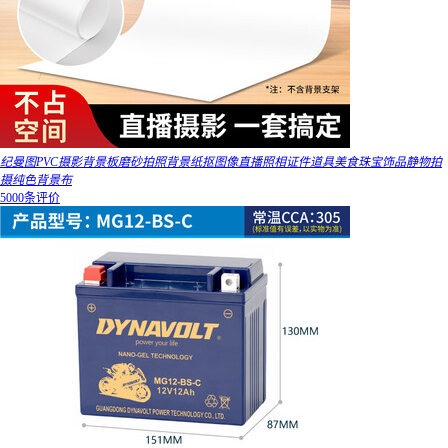
纪曼图PVC摄影背景板磨砂拍照背景纸抠图像直播照相证件道具美食珠宝饰品静物拍
摄纯色背景布
5000条评价