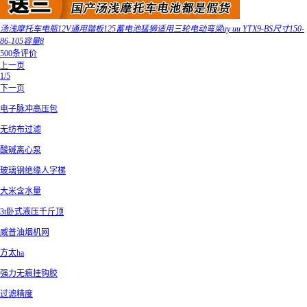
汤浅摩托车电瓶12V通用踏板125蓄电池猛狮适用三轮电动弯梁uy uu YTX9-BS尺寸150-
86-105容量8
500条评价
上一页
1/5
下一页
电子脉冲高压包
无纺布过滤
酸碱离心泵
玻璃钢绝缘人字梯
大米含水量
3t卧式液压千斤顶
威普油烟机网
方太ha
强力无痕挂钩胶
过滤精度