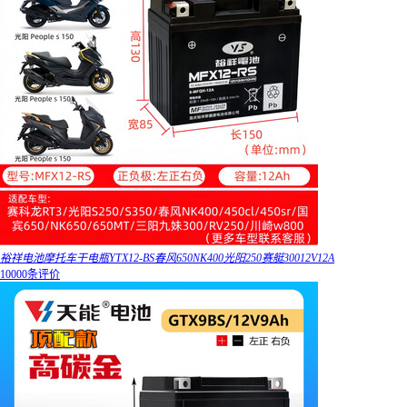
裕祥电池摩托车干电瓶YTX12-BS春风650NK400光阳250赛艇30012V12A
10000条评价