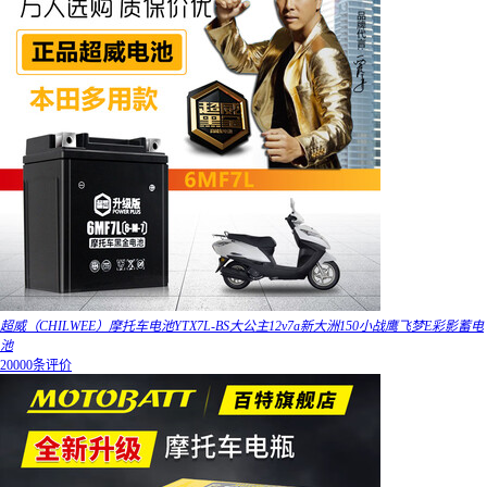
超威（CHILWEE）摩托车电池YTX7L-BS大公主12v7a新大洲150小战鹰飞梦E彩影蓄电
池
20000条评价