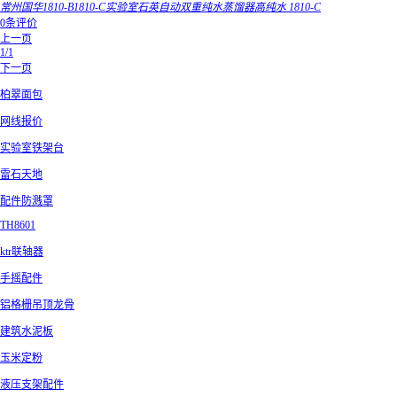
常州国华1810-B1810-C实验室石英自动双重纯水蒸馏器高纯水 1810-C
0条评价
上一页
1/1
下一页
柏翠面包
网线报价
实验室铁架台
雷石天地
配件防溅罩
TH8601
ktr联轴器
手摇配件
铝格栅吊顶龙骨
建筑水泥板
玉米定粉
液压支架配件