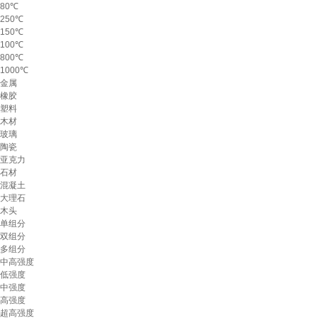
80℃
250℃
150℃
100℃
800℃
1000℃
金属
橡胶
塑料
木材
玻璃
陶瓷
亚克力
石材
混凝土
大理石
木头
单组分
双组分
多组分
中高强度
低强度
中强度
高强度
超高强度