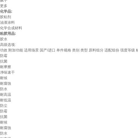
腻子
更多
化学品:
胶粘剂
油漆涂料
化学合成材料
粘胶用品:
胶水
高级选项:
功效
附加功能
适用场景
国产/进口
单件规格
类别
类型
原料组分
适配组份
强度等级
防霉
抗菌
耐摩擦
净味速干
耐候
耐腐蚀
防水
耐高温
耐低温
防尘
防霉
抗菌
耐候
耐腐蚀
防水