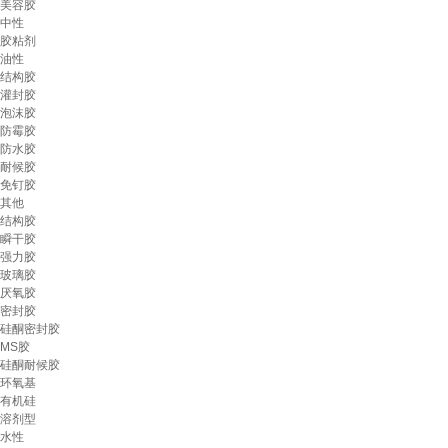
美容胶
中性
胶粘剂
油性
结构胶
灌封胶
泡沫胶
防霉胶
防水胶
耐候胶
免钉胶
其他
结构胶
瞬干胶
强力胶
玻璃胶
厌氧胶
密封胶
硅酮密封胶
MS胶
硅酮耐候胶
环氧基
有机硅
溶剂型
水性