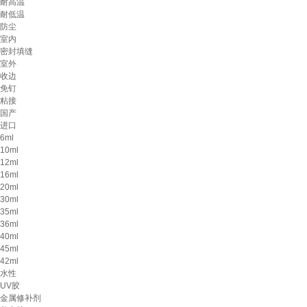
耐高温
耐低温
防尘
室内
密封填缝
室外
收边
免钉
粘接
国产
进口
6ml
10ml
12ml
16ml
20ml
30ml
35ml
36ml
40ml
45ml
42ml
水性
UV胶
金属修补剂