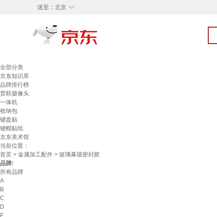
◇
送至：
北京
全部分类
京东知识库
品牌排行榜
普联摄像头
一体机
收纳包
键盘贴
键帽贴纸
京东美术馆
当前位置：
首页
>
金属加工配件
> 玻璃幕墙密封胶
品牌:
所有品牌
A
B
C
D
E