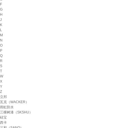
F
G
H
J
K
L
M
N
O
P
Q
R
S
T
W
X
Y
Z
立邦
瓦克（WACKER）
雨虹防水
三棵树漆（SKSHU）
硅宝
西卡
三和（SANO）