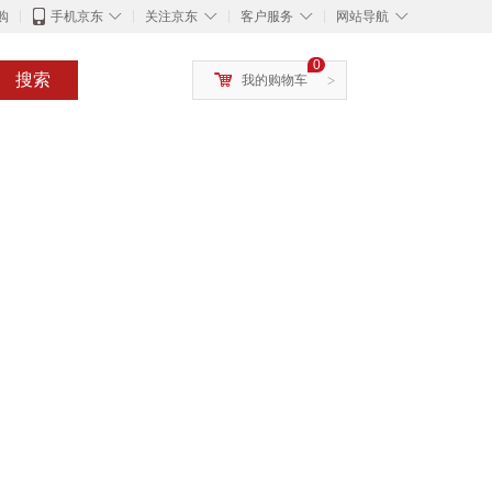
◇
◇
◇
◇
购
手机京东
关注京东
客户服务
网站导航
0
搜索
我的购物车
>