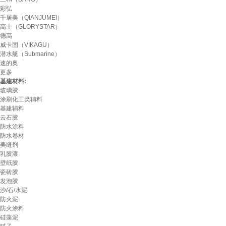
彩弘
千居美（QIANJUMEI）
高士（GLORYSTAR）
德高
威卡固（VIKAGU）
潜水艇（Submarine）
速的奥
更多
基建材料:
玻璃胶
涂刷化工类辅料
基建辅料
云石胶
防水涂料
防水卷材
美缝剂
乳胶漆
壁纸胶
瓷砖胶
发泡胶
沙/石/水泥
防火泥
防火涂料
硅藻泥