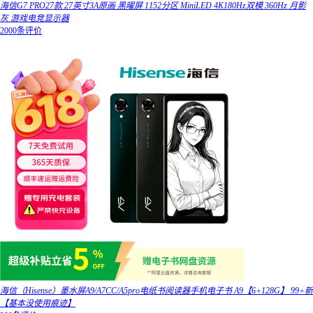
海信G7 PRO27款 27英寸3A原画 黑曜屏 1152分区 MiniLED 4K180Hz双模 360Hz 月影
灰 游戏电竞显示器
2000条评价
海信（Hisense）墨水屏A9/A7CC/A5pro电纸书阅读器手机电子书 A9【6+128G】 99+新
【基本没使用痕迹】