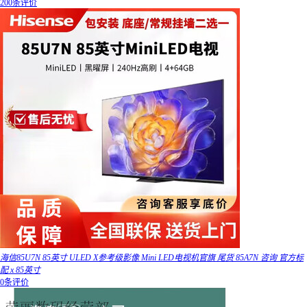
200条评价
海信85U7N 85英寸 ULED X参考级影像 Mini LED电视机官旗 尾货 85A7N 咨询 官方标
配 x 85英寸
0条评价