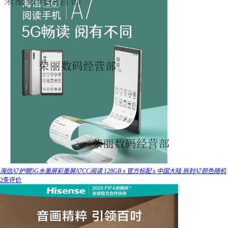
海信A7护眼5G水墨屏彩墨屏A7CC阅读 128GB x 官方标配 x 中国大陆 拆封A7颜色随机
2条评价