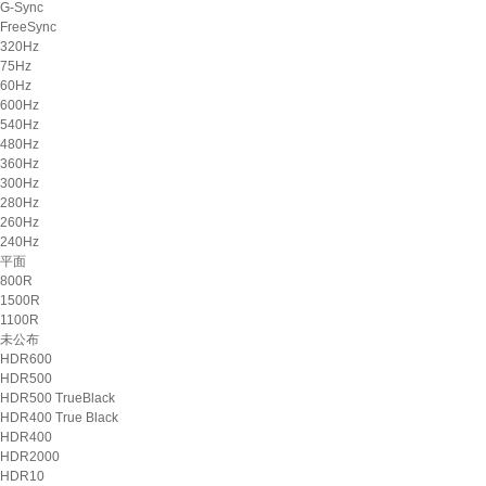
G-Sync
FreeSync
320Hz
75Hz
60Hz
600Hz
540Hz
480Hz
360Hz
300Hz
280Hz
260Hz
240Hz
平面
800R
1500R
1100R
未公布
HDR600
HDR500
HDR500 TrueBlack
HDR400 True Black
HDR400
HDR2000
HDR10