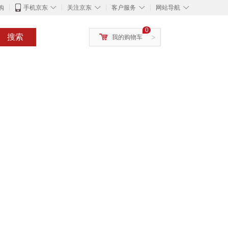
◇
◇
◇
◇
购
手机京东
关注京东
客户服务
网站导航
0
搜索
我的购物车
>