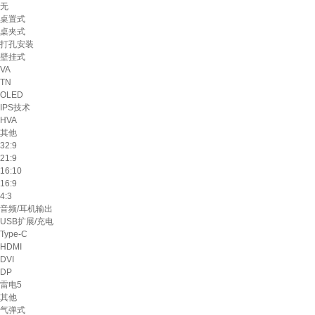
无
桌置式
桌夹式
打孔安装
壁挂式
VA
TN
OLED
IPS技术
HVA
其他
32:9
21:9
16:10
16:9
4:3
音频/耳机输出
USB扩展/充电
Type-C
HDMI
DVI
DP
雷电5
其他
气弹式