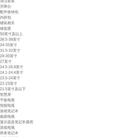
清洁套装
升降台
配件收纳包
内胆包
键鼠相关
键盘膜
50英寸及以上
38.5-39英寸
34-35英寸
31.5-32英寸
28-30英寸
27英寸
24.5-26.9英寸
24.1-24.4英寸
23.5-24英寸
22-23英寸
21.5英寸及以下
智慧屏
平板电视
智能电视
游戏笔记本
曲面电视
显示器及笔记本通用
游戏电视
商务笔记本