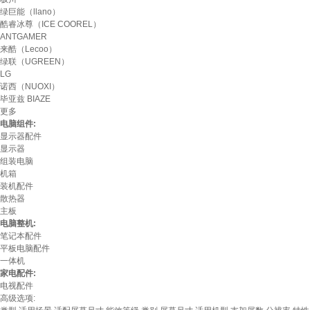
绿巨能（llano）
酷睿冰尊（ICE COOREL）
ANTGAMER
来酷（Lecoo）
绿联（UGREEN）
LG
诺西（NUOXI）
毕亚兹 BIAZE
更多
电脑组件:
显示器配件
显示器
组装电脑
机箱
装机配件
散热器
主板
电脑整机:
笔记本配件
平板电脑配件
一体机
家电配件:
电视配件
高级选项: