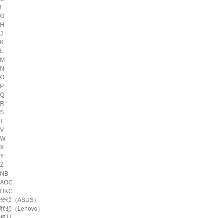
F
G
H
J
K
L
M
N
O
P
Q
R
S
T
V
W
X
Y
Z
NB
AOC
HKC
华硕（ASUS）
联想（Lenovo）
极川