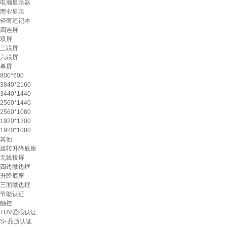
电脑显示器
商业显示
轻薄笔记本
四连屏
双屏
三联屏
六联屏
单屏
800*600
3840*2160
3440*1440
2560*1440
2560*1080
1920*1200
1920*1080
其他
旋转升降底座
无线投屏
四边微边框
升降底座
三面微边框
节能认证
触控
TUV爱眼认证
S+品质认证