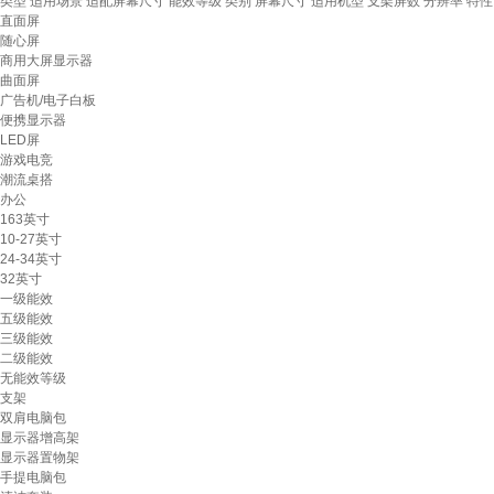
类型
适用场景
适配屏幕尺寸
能效等级
类别
屏幕尺寸
适用机型
支架屏数
分辨率
特性
直面屏
随心屏
商用大屏显示器
曲面屏
广告机/电子白板
便携显示器
LED屏
游戏电竞
潮流桌搭
办公
163英寸
10-27英寸
24-34英寸
32英寸
一级能效
五级能效
三级能效
二级能效
无能效等级
支架
双肩电脑包
显示器增高架
显示器置物架
手提电脑包