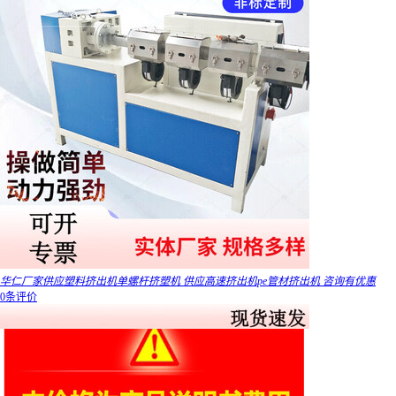
华仁厂家供应塑料挤出机单螺杆挤塑机 供应高速挤出机pe管材挤出机 咨询有优惠
0条评价