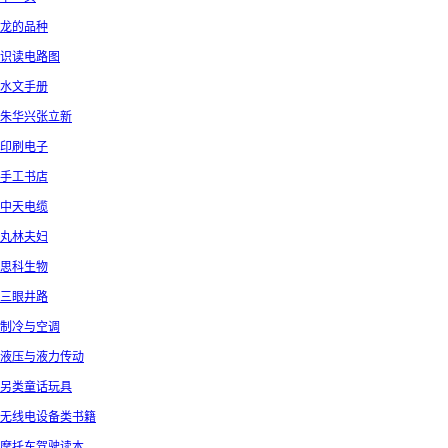
龙的品种
识读电路图
水文手册
朱华兴张立新
印刷电子
手工书店
中天电缆
丸林夫妇
思科生物
三眼井路
制冷与空调
液压与液力传动
另类童话玩具
无线电设备类书籍
摩托车驾驶读本