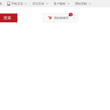
◇
◇
◇
◇
购
手机京东
关注京东
客户服务
网站导航
0
搜索
我的购物车
>