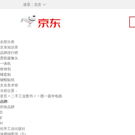
◇
送至：
北京
全部分类
京东知识库
品牌排行榜
普联摄像头
一体机
收纳包
键盘贴
键帽贴纸
京东美术馆
当前位置：
首页
>
二手工业图书
> 一图一题学电路
品牌:
所有品牌
D
E
H
化学工业出版社
迪赛纳图书（D）