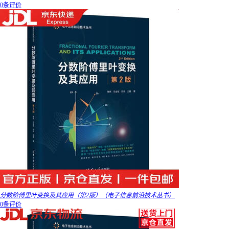
0条评价
分数阶傅里叶变换及其应用（第2版）（电子信息前沿技术丛书）
0条评价