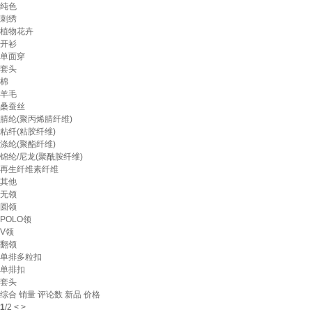
纯色
刺绣
植物花卉
开衫
单面穿
套头
棉
羊毛
桑蚕丝
腈纶(聚丙烯腈纤维)
粘纤(粘胶纤维)
涤纶(聚酯纤维)
锦纶/尼龙(聚酰胺纤维)
再生纤维素纤维
其他
无领
圆领
POLO领
V领
翻领
单排多粒扣
单排扣
套头
综合
销量
评论数
新品
价格
1
/
2
<
>