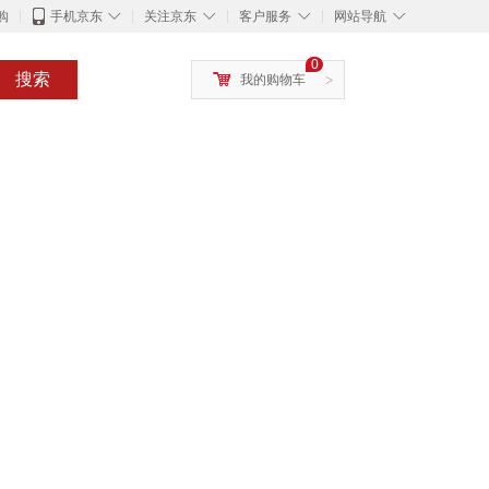
◇
◇
◇
◇
购
手机京东
关注京东
客户服务
网站导航
0
搜索
我的购物车
>