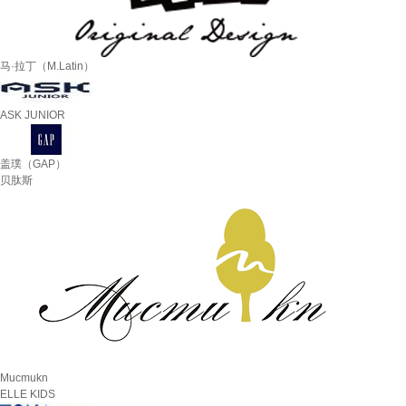
马·拉丁（M.Latin）
ASK JUNIOR
盖璞（GAP）
贝肽斯
Mucmukn
ELLE KIDS