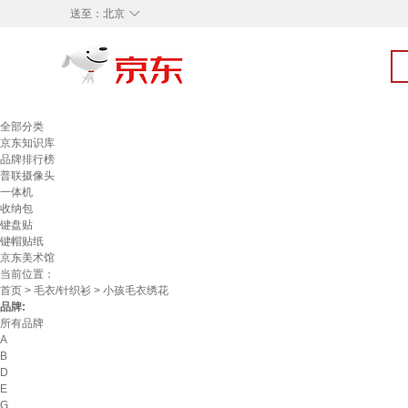
◇
送至：
北京
全部分类
京东知识库
品牌排行榜
普联摄像头
一体机
收纳包
键盘贴
键帽贴纸
京东美术馆
当前位置：
首页
>
毛衣/针织衫
> 小孩毛衣绣花
品牌:
所有品牌
A
B
D
E
G