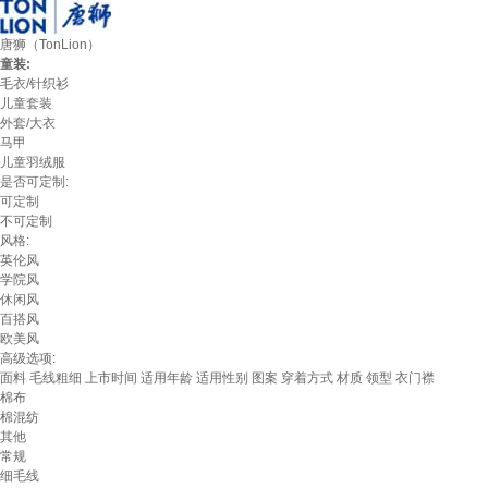
唐狮（TonLion）
童装:
毛衣/针织衫
儿童套装
外套/大衣
马甲
儿童羽绒服
是否可定制:
可定制
不可定制
风格:
英伦风
学院风
休闲风
百搭风
欧美风
高级选项:
面料
毛线粗细
上市时间
适用年龄
适用性别
图案
穿着方式
材质
领型
衣门襟
棉布
棉混纺
其他
常规
细毛线