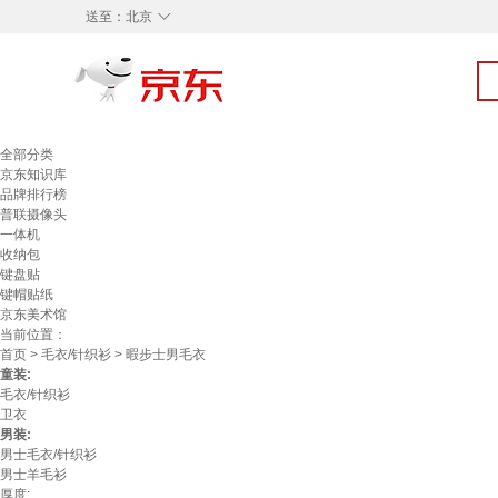
◇
送至：
北京
全部分类
京东知识库
品牌排行榜
普联摄像头
一体机
收纳包
键盘贴
键帽贴纸
京东美术馆
当前位置：
首页
>
毛衣/针织衫
> 暇步士男毛衣
童装:
毛衣/针织衫
卫衣
男装:
男士毛衣/针织衫
男士羊毛衫
厚度: