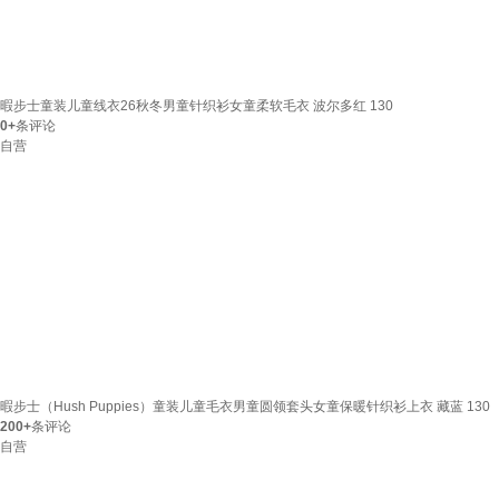
暇步士童装儿童线衣26秋冬男童针织衫女童柔软毛衣 波尔多红 130
0+
条评论
自营
暇步士（Hush Puppies）童装儿童毛衣男童圆领套头女童保暖针织衫上衣 藏蓝 130
200+
条评论
自营