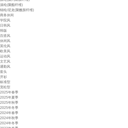
涤纶(聚酯纤维)
锦纶/尼龙(聚酰胺纤维)
商务休闲
学院风
日韩风
韩版
百搭风
休闲风
英伦风
欧美风
运动风
文艺风
通勤风
套头
开衫
标准型
宽松型
2025年春季
2025年夏季
2025年秋季
2025年冬季
2024年春季
2024年秋季
2024年冬季