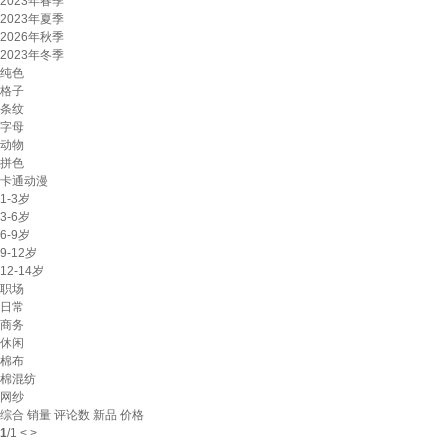
2023年春季
2023年夏季
2026年秋季
2023年冬季
纯色
格子
条纹
字母
动物
拼色
卡通动漫
1-3岁
3-6岁
6-9岁
9-12岁
12-14岁
职场
日常
商务
休闲
棉布
棉混纺
网纱
综合
销量
评论数
新品
价格
1
/
1
<
>