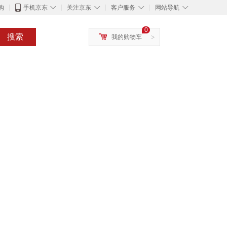
◇
◇
◇
◇
购
手机京东
关注京东
客户服务
网站导航
0
搜索
我的购物车
>