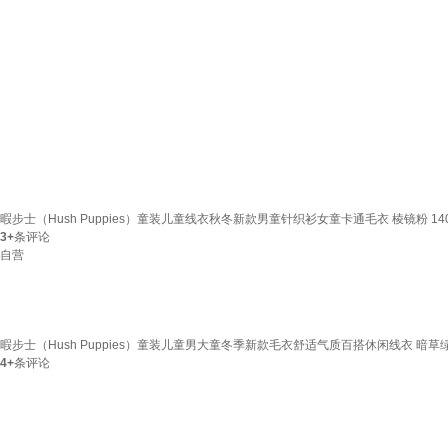
暇步士（Hush Puppies）童装儿童线衣秋冬新款男童针织衫女童卡通毛衣 棱镜粉 14
3+
条评论
自营
暇步士（Hush Puppies）童装儿童男大童冬季新款毛衣舒适气质百搭休闲线衣 暗草绿 
4+
条评论