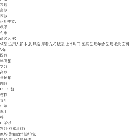
常规
薄款
厚款
适用季节:
秋季
冬季
高级选项:
领型
适用人群
材质
风格
穿着方式
版型
上市时间
图案
适用年龄
适用场景
面料
V领
圆领
半高领
立领
高领
棒球领
翻领
POLO领
连帽
青年
中年
羊毛
棉
山羊绒
粘纤(粘胶纤维)
氨纶(聚氨酯弹性纤维)
腈纶(聚丙烯腈纤维)