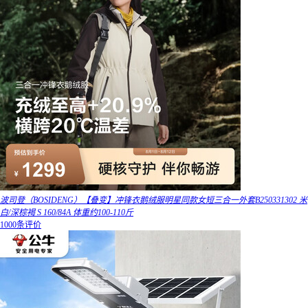
波司登（BOSIDENG）【叠变】冲锋衣鹅绒服明星同款女短三合一外套B250331302 米
白/深棕褐 S 160/84A 体重约100-110斤
1000条评价