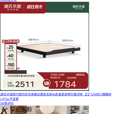
源氏木语现代简约实木床美式黑色无床头卧室家具带灯悬浮床 【2】X160B13榻榻米
1.8*2m不含垫
500条评价