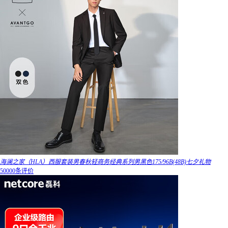
海澜之家（HLA）西服套装男春秋轻商务经典系列男黑色175/96B(48B)七夕礼物
50000条评价