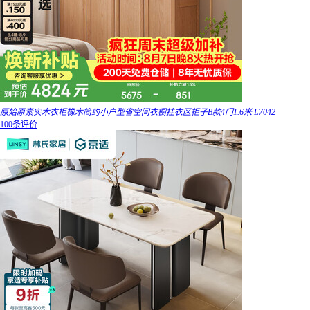
原始原素实木衣柜橡木简约小户型省空间衣橱挂衣区柜子B款4门1.6米 L7042
100条评价