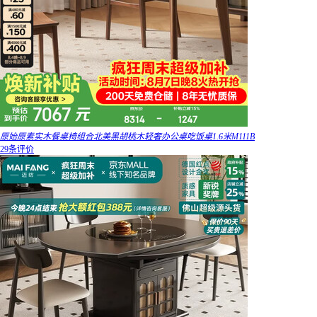
原始原素实木餐桌椅组合北美黑胡桃木轻奢办公桌吃饭桌1.6米M111B
29条评价