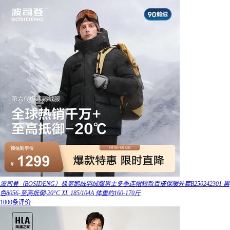
波司登（BOSIDENG）极寒鹅绒羽绒服男士冬季连帽短款百搭保暖外套B250242301 黑
色8056-至高抵御-20°C XL 185/104A 体重约160-170斤
1000条评价