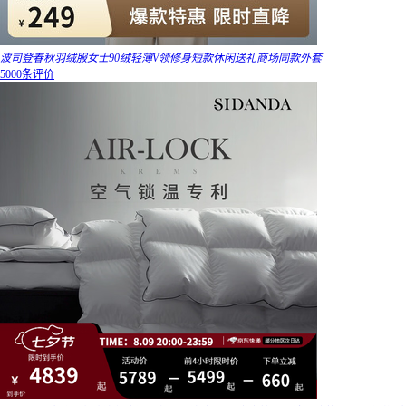
波司登春秋羽绒服女士90绒轻薄V领修身短款休闲送礼商场同款外套
5000条评价