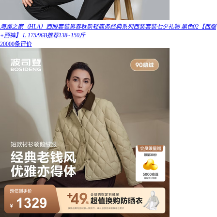
海澜之家（HLA）西服套装男春秋新轻商务经典系列西装套装七夕礼物 黑色02【西服
+西裤】 L 175/96B推荐138~150斤
20000条评价