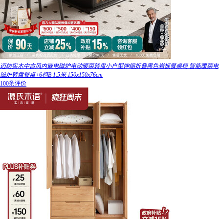
迈纺实木中古风内嵌电磁炉电动暖菜转盘小户型伸缩折叠黑色岩板餐桌椅 智能暖菜电
磁炉转盘餐桌+6椅B 1.5米 150x150x76cm
100条评价