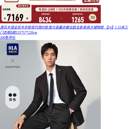
源氏木语全实木衣柜现代简约卧室大容量衣橱北欧主卧家具大储物柜 【14】1.33米三
门衣柜B款133*57*220cm
200条评价