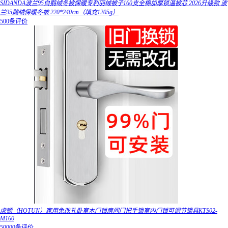
SIDANDA波兰95白鹅绒冬被保暖专利羽绒被子160支全棉加厚锁温被芯 2026升级款 波
兰95鹅绒保暖冬被 220*240cm（填充1205g）
500条评价
虎顿（HOTUN）家用免改孔卧室木门锁房间门把手锁室内门锁可调节锁具KTS02-
M160
50000条评价