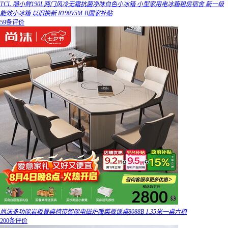
TCL 喵小鲜190L两门风冷无霜抗菌净味白色小冰箱 小型家用电冰箱租房宿舍 新一级
能效小冰箱 以旧换新 R190V5M-B国家补贴
59条评价
尚沫多功能岩板餐桌椅带智能电磁炉暖菜板饭桌8088B 1.35米一桌六椅
200条评价