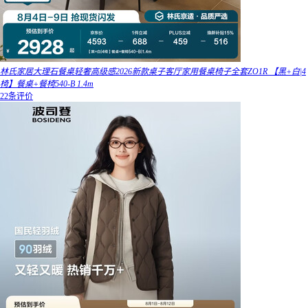
林氏家居大理石餐桌轻奢高级感2026新款桌子客厅家用餐桌椅子全套ZO1R 【黑+白|4
椅】餐桌+餐椅540-B 1.4m
22条评价