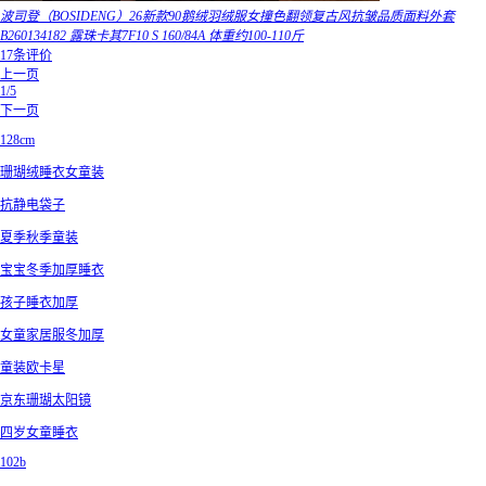
波司登（BOSIDENG）26新款90鹅绒羽绒服女撞色翻领复古风抗皱品质面料外套
B260134182 露珠卡其7F10 S 160/84A 体重约100-110斤
17条评价
上一页
1/5
下一页
128cm
珊瑚绒睡衣女童装
抗静电袋子
夏季秋季童装
宝宝冬季加厚睡衣
孩子睡衣加厚
女童家居服冬加厚
童装欧卡星
京东珊瑚太阳镜
四岁女童睡衣
102b