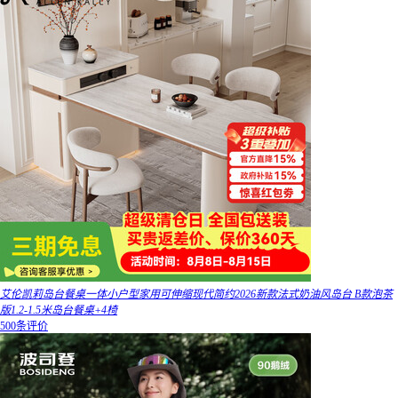
艾伦凯莉岛台餐桌一体小户型家用可伸缩现代简约2026新款法式奶油风岛台 B款泡茶
版1.2-1.5米岛台餐桌+4椅
500条评价