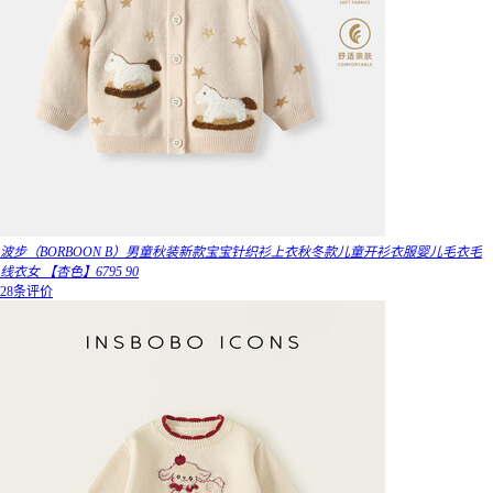
波步（BORBOON B）男童秋装新款宝宝针织衫上衣秋冬款儿童开衫衣服婴儿毛衣毛
线衣女 【杏色】6795 90
28条评价